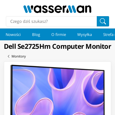
Nowości
Blog
O firmie
Wysyłka
Strefa
Dell Se2725Hm Computer Monitor
Monitory