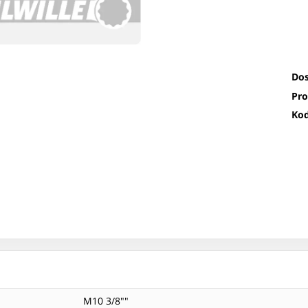
Dos
Pro
Kod
M10 3/8""