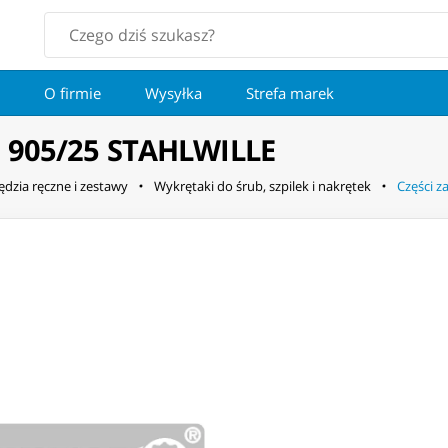
O firmie
Wysyłka
Strefa marek
u 905/25 STAHLWILLE
ędzia ręczne i zestawy
Wykrętaki do śrub, szpilek i nakrętek
Części 