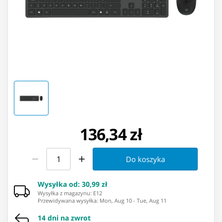
136,34 zł
Do koszyka
Wysyłka od
:
30,99 zł
Wysyłka z magazynu: ⁨E12⁩
Przewidywana wysyłka
:
Mon, Aug 10
-
Tue, Aug 11
14 dni na zwrot