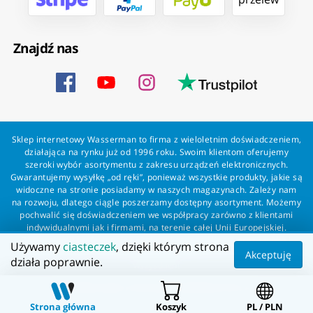
Znajdź nas
Sklep internetowy Wasserman to firma z wieloletnim doświadczeniem,
działająca na rynku już od 1996 roku. Swoim klientom oferujemy
szeroki wybór asortymentu z zakresu urządzeń elektronicznych.
Gwarantujemy wysyłkę „od ręki”, ponieważ wszystkie produkty, jakie są
widoczne na stronie posiadamy w naszych magazynach. Zależy nam
na rozwoju, dlatego ciągle poszerzamy dostępny asortyment. Możemy
pochwalić się doświadczeniem we współpracy zarówno z klientami
indywidualnymi jak i firmami, na terenie całej Unii Europejskiej.
Zapewniamy profesjonalną obsługę każdego klienta oraz szybką i
Używamy
ciasteczek
, dzięki którym strona
bezproblemową realizację zamówień. Wasserman - wszystko dla
Akceptuję
działa poprawnie.
wszystkich!
Wszelkie prawa zastrzeżone dla Wasserman.eu
Strona główna
Koszyk
PL / PLN