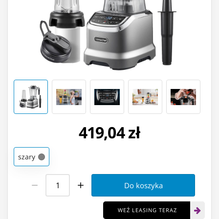
419,04 zł
szary
Do koszyka
WEŹ LEASING TERAZ