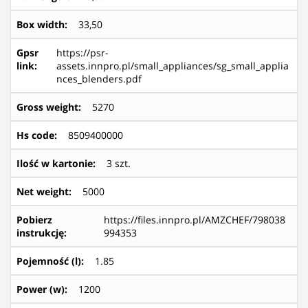
Box width
:
33,50
Gpsr
https://psr-
link
:
assets.innpro.pl/small_appliances/sg_small_applia
nces_blenders.pdf
Gross weight
:
5270
Hs code
:
8509400000
Ilość w kartonie
:
3 szt.
Net weight
:
5000
Pobierz
https://files.innpro.pl/AMZCHEF/798038
instrukcję
:
994353
Pojemność (l)
:
1.85
Power (w)
:
1200