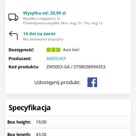
Wysyłka od
:
20,99 zł
Wysyłka z magazynu: ⁨I2⁩
Przewidywana wysyłka
:
Mon, Aug 10
-
Thu, Aug 13
14 dni na zwrot
Bez podawania przyczyny
Dostępność:
duża ilość
Producent:
AMZCHEF
Kod produktu:
ZM5003-GA /
0798038994353
Udostępnij produkt:
Specyfikacja
Box height
:
19,00
Box length
:
43,50