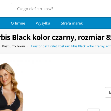
O firmie
Wysyłka
Strefa marek
bis Black kolor czarny, rozmiar 
Kostiumy bikini
Biustonosz Bralet Kostium Irbis Black kolor czarny, ro