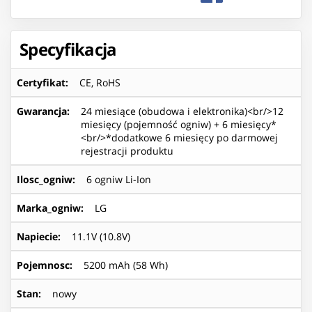
Specyfikacja
Certyfikat
:
CE, RoHS
Gwarancja
:
24 miesiące (obudowa i elektronika)<br/>12
miesięcy (pojemność ogniw) + 6 miesięcy*
<br/>*dodatkowe 6 miesięcy po darmowej
rejestracji produktu
Ilosc_ogniw
:
6 ogniw Li-Ion
Marka_ogniw
:
LG
Napiecie
:
11.1V (10.8V)
Pojemnosc
:
5200 mAh (58 Wh)
Stan
:
nowy