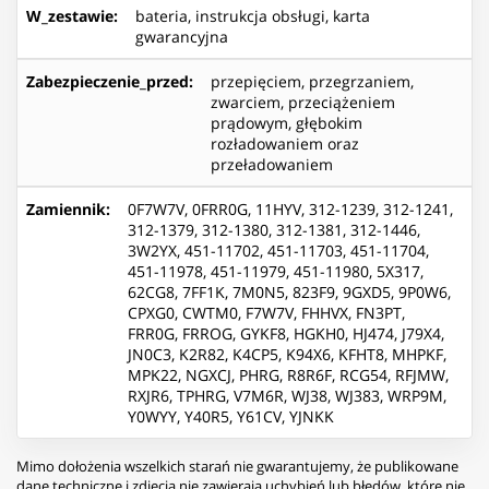
W_zestawie
:
bateria, instrukcja obsługi, karta
gwarancyjna
Zabezpieczenie_przed
:
przepięciem, przegrzaniem,
zwarciem, przeciążeniem
prądowym, głębokim
rozładowaniem oraz
przeładowaniem
Zamiennik
:
0F7W7V, 0FRR0G, 11HYV, 312-1239, 312-1241,
312-1379, 312-1380, 312-1381, 312-1446,
3W2YX, 451-11702, 451-11703, 451-11704,
451-11978, 451-11979, 451-11980, 5X317,
62CG8, 7FF1K, 7M0N5, 823F9, 9GXD5, 9P0W6,
CPXG0, CWTM0, F7W7V, FHHVX, FN3PT,
FRR0G, FRROG, GYKF8, HGKH0, HJ474, J79X4,
JN0C3, K2R82, K4CP5, K94X6, KFHT8, MHPKF,
MPK22, NGXCJ, PHRG, R8R6F, RCG54, RFJMW,
RXJR6, TPHRG, V7M6R, WJ38, WJ383, WRP9M,
Y0WYY, Y40R5, Y61CV, YJNKK
Mimo dołożenia wszelkich starań nie gwarantujemy, że publikowane
dane techniczne i zdjęcia nie zawierają uchybień lub błędów, które nie