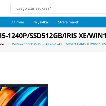
O firmie
Wysyłka
Strefa marek
/I5-1240P/SSD512GB/IRIS XE/WIN
ooki
ASUS Vivobook 15 15.6/8GB/I5-1240P/SSD512GB/IRIS XE/WIN11H/S