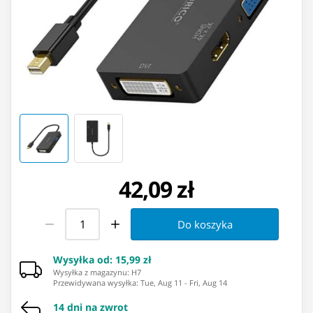
42,09 zł
Do koszyka
Wysyłka od
:
15,99 zł
Wysyłka z magazynu: ⁨H7⁩
Przewidywana wysyłka
:
Tue, Aug 11
-
Fri, Aug 14
14 dni na zwrot