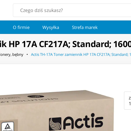
O firmie
Wysyłka
Strefa marek
k HP 17A CF217A; Standard; 1600
Tonery, bębny
Actis TH-17A Toner zamiennik HP 17A CF217A; Standard; 1
1