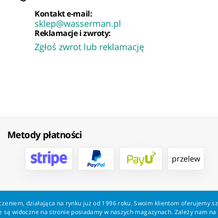
Kontakt e-mail:
sklep@wasserman.pl
Reklamacje i zwroty:
Zgłoś zwrot lub reklamację
Metody płatności
przelew
zeniem, działająca na rynku już od 1996 roku. Swoim klientom oferujemy s
kie są widoczne na stronie posiadamy w naszych magazynach. Zależy nam n