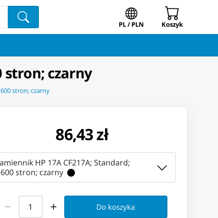
PL / PLN
Koszyk
 stron; czarny
600 stron; czarny
86,43 zł
zamiennik HP 17A CF217A; Standard;
600 stron; czarny
Do koszyka