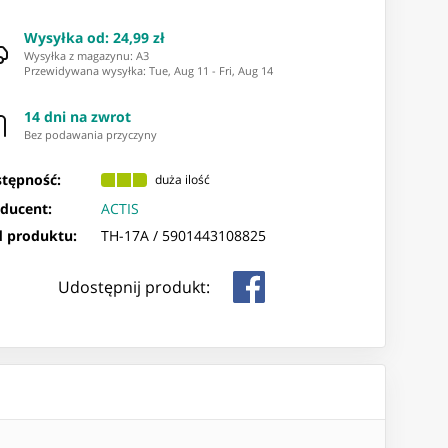
Wysyłka od
:
24,99 zł
Wysyłka z magazynu: ⁨A3⁩
Przewidywana wysyłka
:
Tue, Aug 11
-
Fri, Aug 14
14 dni na zwrot
Bez podawania przyczyny
tępność:
duża ilość
ducent:
ACTIS
 produktu:
TH-17A /
5901443108825
Udostępnij produkt: