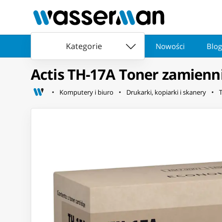
Kategorie
Nowości
Blog
Actis TH-17A Toner zamienni
Komputery i biuro
Drukarki, kopiarki i skanery