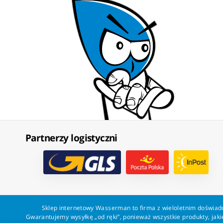
Partnerzy logistyczni
Sklep internetowy Wasserman to firma z wieloletnim doświadc
Gwarantujemy wysyłkę „od ręki”, ponieważ wszystkie produkty, ja