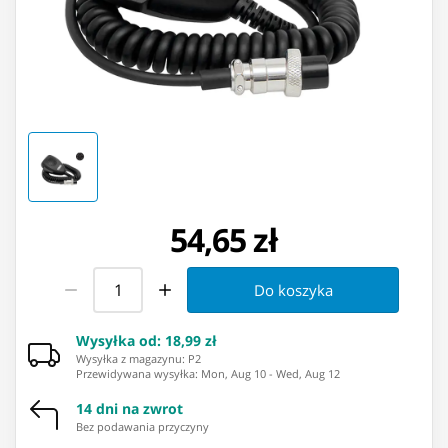
54,65 zł
Do koszyka
Wysyłka od
:
18,99 zł
Wysyłka z magazynu: ⁨P2⁩
Przewidywana wysyłka
:
Mon, Aug 10
-
Wed, Aug 12
14 dni na zwrot
Bez podawania przyczyny