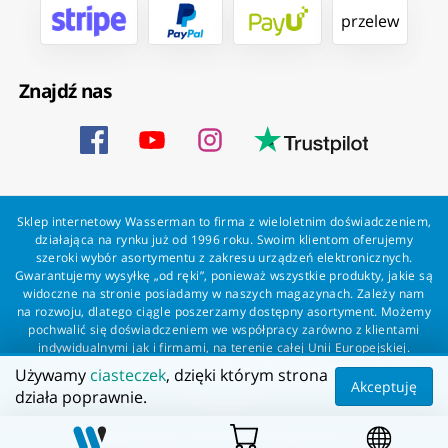
przelew
Znajdź nas
Sklep internetowy Wasserman to firma z wieloletnim doświadczeniem,
działająca na rynku już od 1996 roku. Swoim klientom oferujemy
szeroki wybór asortymentu z zakresu urządzeń elektronicznych.
Gwarantujemy wysyłkę „od ręki”, ponieważ wszystkie produkty, jakie są
widoczne na stronie posiadamy w naszych magazynach. Zależy nam
na rozwoju, dlatego ciągle poszerzamy dostępny asortyment. Możemy
pochwalić się doświadczeniem we współpracy zarówno z klientami
indywidualnymi jak i firmami, na terenie całej Unii Europejskiej.
Zapewniamy profesjonalną obsługę każdego klienta oraz szybką i
Używamy
ciasteczek
, dzięki którym strona
bezproblemową realizację zamówień. Wasserman - wszystko dla
Akceptuję
działa poprawnie.
wszystkich!
Wszelkie prawa zastrzeżone dla Wasserman.eu