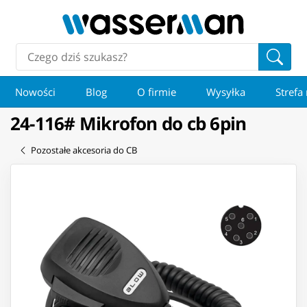
Nowości
Blog
O firmie
Wysyłka
Strefa
24-116# Mikrofon do cb 6pin
Pozostałe akcesoria do CB