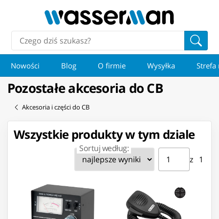
Nowości
Blog
O firmie
Wysyłka
Strefa
Pozostałe akcesoria do CB
Akcesoria i części do CB
Wszystkie produkty w tym dziale
Sortuj według:
Strona ⁨1⁩ z ⁨1⁩
Przejdź do strony
z ⁨1⁩