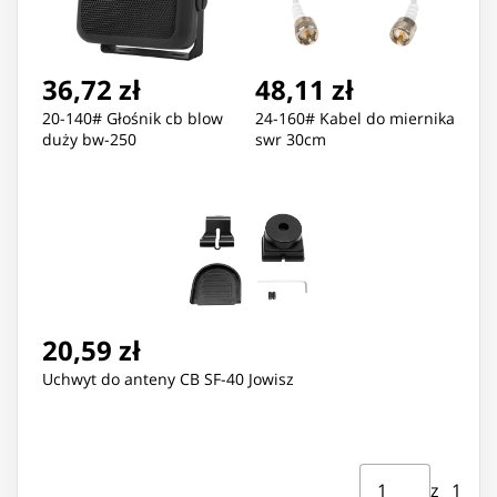
36,72 zł
48,11 zł
20-140# Głośnik cb blow
24-160# Kabel do miernika
duży bw-250
swr 30cm
20,59 zł
Uchwyt do anteny CB SF-40 Jowisz
Strona ⁨1⁩ z ⁨1⁩
Przejdź do strony
z ⁨1⁩