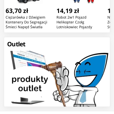
63,70 zł
14,19 zł
16
Ciężarówka z Dźwigiem
Robot 2w1 Pojazd
Now
Kontenery Do Segregacji
Helikopter Czołg
Zda
Śmieci Napęd Światła
Lotniskowiec Pojazdy
Sta
Dźwięk
Bojowe Mix
Pom
Outlet