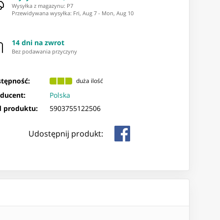
Wysyłka z magazynu: ⁨P7⁩
Przewidywana wysyłka
:
Fri, Aug 7
-
Mon, Aug 10
14 dni na zwrot
Bez podawania przyczyny
tępność:
duża ilość
ducent:
Polska
 produktu:
5903755122506
Udostępnij produkt: