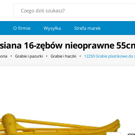
O firmie
Wysyłka
Strefa marek
 siana 16-zębów nieoprawne 55c
oria
Grabie i pazurki
Grabie i haczki
12250 Grabie plastikowe do