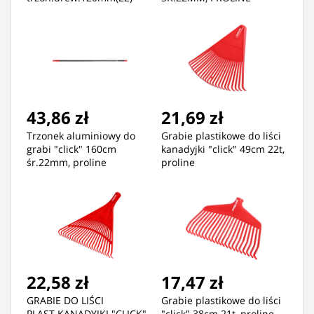
43,86 zł
21,69 zł
Trzonek aluminiowy do
Grabie plastikowe do liści
grabi "click" 160cm
kanadyjki "click" 49cm 22t,
śr.22mm, proline
proline
22,58 zł
17,47 zł
GRABIE DO LIŚCI
Grabie plastikowe do liści
PLAST.KANADYJKI "CLICK"
"click" 38cm 21t, proline