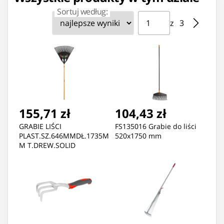
Sortuj według:
Strona ⁨1⁩ z ⁨3⁩
Przejdź do strony
z ⁨3⁩
155,71 zł
104,43 zł
GRABIE LIŚCI
FS135016 Grabie do liści
PLAST.SZ.646MMDŁ.1735M
520x1750 mm
M T.DREW.SOLID
XL[1001584