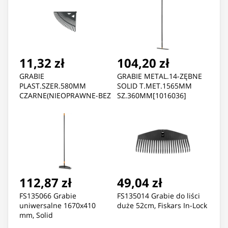
11,32 zł
104,20 zł
GRABIE
GRABIE METAL.14-ZĘBNE
PLAST.SZER.580MM
SOLID T.MET.1565MM
CZARNE(NIEOPRAWNE-BEZ
SZ.360MM[1016036]
TRZONKA FI=28)
112,87 zł
49,04 zł
FS135066 Grabie
FS135014 Grabie do liści
uniwersalne 1670x410
duże 52cm, Fiskars In-Lock
mm, Solid