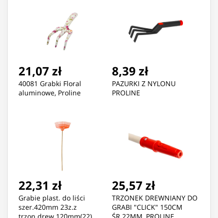
21,07 zł
8,39 zł
40081 Grabki Floral
PAZURKI Z NYLONU
aluminowe, Proline
PROLINE
22,31 zł
25,57 zł
Grabie plast. do liści
TRZONEK DREWNIANY DO
szer.420mm 23z.z
GRABI "CLICK" 150CM
trzon.drew.120mm(22)
ŚR.22MM, PROLINE