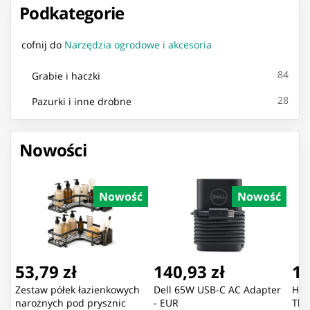
Podkategorie
cofnij do
Narzędzia ogrodowe i akcesoria
84
Grabie i haczki
28
Pazurki i inne drobne
Nowości
Nowość
Nowość
53,79 zł
140,93 zł
11
Zestaw półek łazienkowych
Dell 65W USB-C AC Adapter
Hon
narożnych pod prysznic
- EUR
The