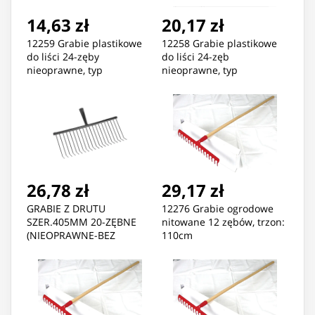
14,63 zł
20,17 zł
12259 Grabie plastikowe
12258 Grabie plastikowe
do liści 24-zęby
do liści 24-zęb
nieoprawne, typ
nieoprawne, typ
kanadyjski, 61cm czarne
kanadyjski, 61cm kolor
26,78 zł
29,17 zł
GRABIE Z DRUTU
12276 Grabie ogrodowe
SZER.405MM 20-ZĘBNE
nitowane 12 zębów, trzon:
(NIEOPRAWNE-BEZ
110cm
TRZONKA)