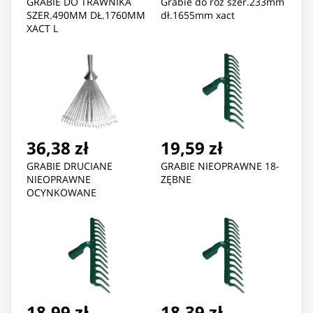
GRABIE DO TRAWNIKA
Grabie do róż szer.233mm
SZER.490MM DŁ.1760MM
dł.1655mm xact
XACT L
36,38 zł
19,59 zł
GRABIE DRUCIANE
GRABIE NIEOPRAWNE 18-
NIEOPRAWNE
ZĘBNE
OCYNKOWANE
18,99 zł
18,39 zł