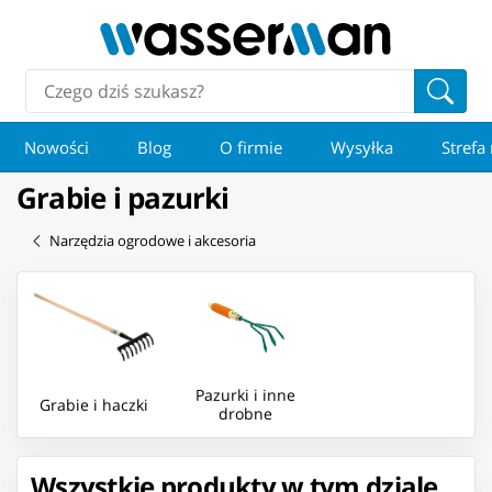
Nowości
Blog
O firmie
Wysyłka
Strefa
Grabie i pazurki
Narzędzia ogrodowe i akcesoria
Pazurki i inne
Grabie i haczki
drobne
Wszystkie produkty w tym dziale