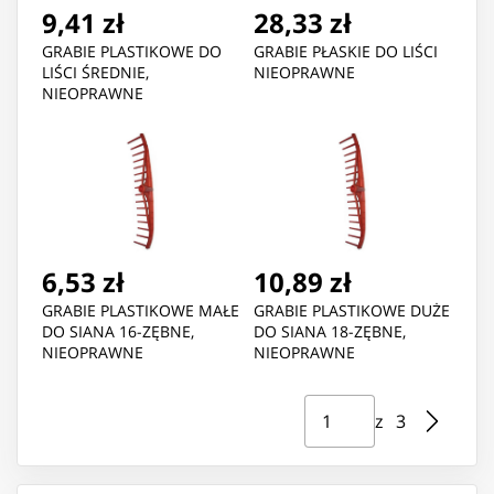
9,41 zł
28,33 zł
GRABIE PLASTIKOWE DO
GRABIE PŁASKIE DO LIŚCI
LIŚCI ŚREDNIE,
NIEOPRAWNE
NIEOPRAWNE
6,53 zł
10,89 zł
GRABIE PLASTIKOWE MAŁE
GRABIE PLASTIKOWE DUŻE
DO SIANA 16-ZĘBNE,
DO SIANA 18-ZĘBNE,
NIEOPRAWNE
NIEOPRAWNE
Strona ⁨1⁩ z ⁨3⁩
Przejdź do strony
z ⁨3⁩