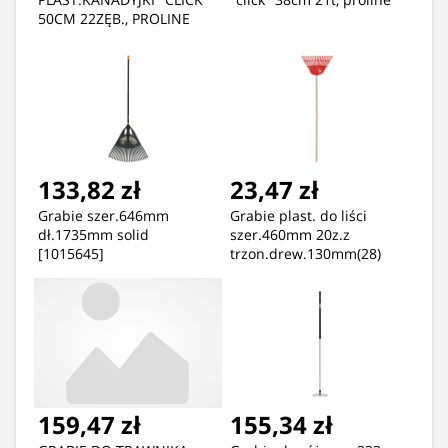
50CM 22ZĘB., PROLINE
133,82 zł
23,47 zł
Grabie szer.646mm
Grabie plast. do liści
dł.1735mm solid
szer.460mm 20z.z
[1015645]
trzon.drew.130mm(28)
159,47 zł
155,34 zł