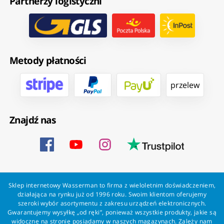
Partnerzy logistyczni
Metody płatności
przelew
Znajdź nas
Sklep internetowy Wasserman to firma z wieloletnim doświadczeniem,
działająca na rynku już od 1996 roku. Swoim klientom oferujemy
szeroki wybór asortymentu z zakresu urządzeń elektronicznych.
Gwarantujemy wysyłkę „od ręki”, ponieważ wszystkie produkty, jakie są
widoczne na stronie posiadamy w naszych magazynach. Zależy nam