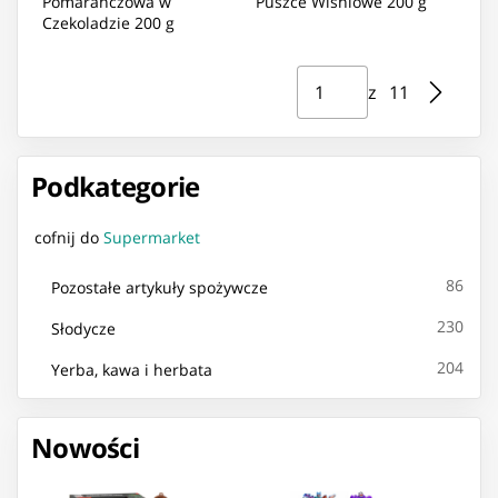
Pomarańczowa w
Puszce Wiśniowe 200 g
Czekoladzie 200 g
Strona ⁨1⁩ z ⁨11⁩
Przejdź do strony
z ⁨11⁩
Podkategorie
cofnij do
Supermarket
86
Pozostałe artykuły spożywcze
230
Słodycze
204
Yerba, kawa i herbata
Nowości