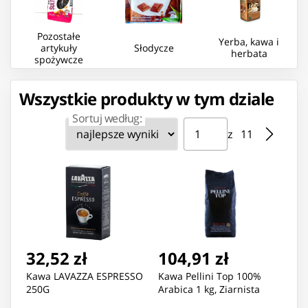
Pozostałe
Yerba, kawa i
artykuły
Słodycze
herbata
spożywcze
Wszystkie produkty w tym dziale
Sortuj według:
Strona ⁨1⁩ z ⁨11⁩
Przejdź do strony
z ⁨11⁩
32,52 zł
104,91 zł
Kawa LAVAZZA ESPRESSO
Kawa Pellini Top 100%
250G
Arabica 1 kg, Ziarnista