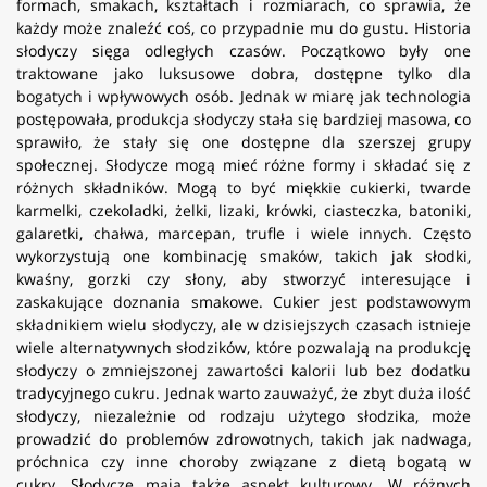
formach, smakach, kształtach i rozmiarach, co sprawia, że
każdy może znaleźć coś, co przypadnie mu do gustu. Historia
słodyczy sięga odległych czasów. Początkowo były one
traktowane jako luksusowe dobra, dostępne tylko dla
bogatych i wpływowych osób. Jednak w miarę jak technologia
postępowała, produkcja słodyczy stała się bardziej masowa, co
sprawiło, że stały się one dostępne dla szerszej grupy
społecznej. Słodycze mogą mieć różne formy i składać się z
różnych składników. Mogą to być miękkie cukierki, twarde
karmelki, czekoladki, żelki, lizaki, krówki, ciasteczka, batoniki,
galaretki, chałwa, marcepan, trufle i wiele innych. Często
wykorzystują one kombinację smaków, takich jak słodki,
kwaśny, gorzki czy słony, aby stworzyć interesujące i
zaskakujące doznania smakowe. Cukier jest podstawowym
składnikiem wielu słodyczy, ale w dzisiejszych czasach istnieje
wiele alternatywnych słodzików, które pozwalają na produkcję
słodyczy o zmniejszonej zawartości kalorii lub bez dodatku
tradycyjnego cukru. Jednak warto zauważyć, że zbyt duża ilość
słodyczy, niezależnie od rodzaju użytego słodzika, może
prowadzić do problemów zdrowotnych, takich jak nadwaga,
próchnica czy inne choroby związane z dietą bogatą w
cukry. Słodycze mają także aspekt kulturowy. W różnych