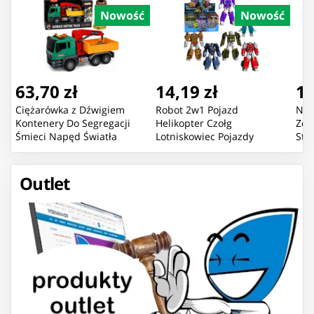
Nowość
Nowość
63,70 zł
14,19 zł
16
Ciężarówka z Dźwigiem
Robot 2w1 Pojazd
Now
Kontenery Do Segregacji
Helikopter Czołg
Zda
Śmieci Napęd Światła
Lotniskowiec Pojazdy
Sta
Dźwięk
Bojowe Mix
Pom
Outlet