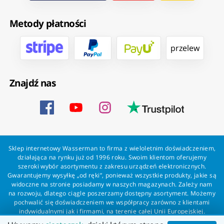
Metody płatności
przelew
Znajdź nas
Sklep internetowy Wasserman to firma z wieloletnim doświadczeniem,
działająca na rynku już od 1996 roku. Swoim klientom oferujemy
szeroki wybór asortymentu z zakresu urządzeń elektronicznych.
Gwarantujemy wysyłkę „od ręki”, ponieważ wszystkie produkty, jakie są
widoczne na stronie posiadamy w naszych magazynach. Zależy nam
na rozwoju, dlatego ciągle poszerzamy dostępny asortyment. Możemy
pochwalić się doświadczeniem we współpracy zarówno z klientami
indywidualnymi jak i firmami, na terenie całej Unii Europejskiej.
Zapewniamy profesjonalną obsługę każdego klienta oraz szybką i