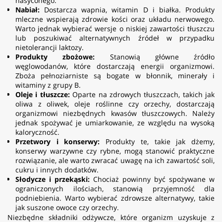
nasyconego.
Nabiał:
Dostarcza wapnia, witamin D i białka. Produkty
mleczne wspierają zdrowie kości oraz układu nerwowego.
Warto jednak wybierać wersje o niskiej zawartości tłuszczu
lub poszukiwać alternatywnych źródeł w przypadku
nietolerancji laktozy.
Produkty zbożowe:
Stanowią główne źródło
węglowodanów, które dostarczają energii organizmowi.
Zboża pełnoziarniste są bogate w błonnik, minerały i
witaminy z grupy B.
Oleje i tłuszcze:
Oparte na zdrowych tłuszczach, takich jak
oliwa z oliwek, oleje roślinne czy orzechy, dostarczają
organizmowi niezbędnych kwasów tłuszczowych. Należy
jednak spożywać je umiarkowanie, ze względu na wysoką
kaloryczność.
Przetwory i konserwy:
Produkty te, takie jak dżemy,
konserwy warzywne czy rybne, mogą stanowić praktyczne
rozwiązanie, ale warto zwracać uwagę na ich zawartość soli,
cukru i innych dodatków.
Słodycze i przekąski:
Chociaż powinny być spożywane w
ograniczonych ilościach, stanowią przyjemność dla
podniebienia. Warto wybierać zdrowsze alternatywy, takie
jak suszone owoce czy orzechy.
Niezbędne składniki odżywcze, które organizm uzyskuje z