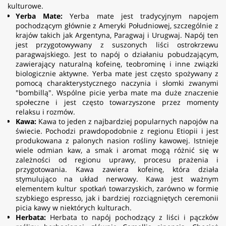
kulturowe.
Yerba Mate:
Yerba mate jest tradycyjnym napojem
pochodzącym głównie z Ameryki Południowej, szczególnie z
krajów takich jak Argentyna, Paragwaj i Urugwaj. Napój ten
jest przygotowywany z suszonych liści ostrokrzewu
paragwajskiego. Jest to napój o działaniu pobudzającym,
zawierający naturalną kofeinę, teobrominę i inne związki
biologicznie aktywne. Yerba mate jest często spożywany z
pomocą charakterystycznego naczynia i słomki zwanymi
"bombillą". Wspólne picie yerba mate ma duże znaczenie
społeczne i jest często towarzyszone przez momenty
relaksu i rozmów.
Kawa:
Kawa to jeden z najbardziej popularnych napojów na
świecie. Pochodzi prawdopodobnie z regionu Etiopii i jest
produkowana z palonych nasion rośliny kawowej. Istnieje
wiele odmian kaw, a smak i aromat mogą różnić się w
zależności od regionu uprawy, procesu prażenia i
przygotowania. Kawa zawiera kofeinę, która działa
stymulująco na układ nerwowy. Kawa jest ważnym
elementem kultur spotkań towarzyskich, zarówno w formie
szybkiego espresso, jak i bardziej rozciągniętych ceremonii
picia kawy w niektórych kulturach.
Herbata:
Herbata to napój pochodzący z liści i pączków