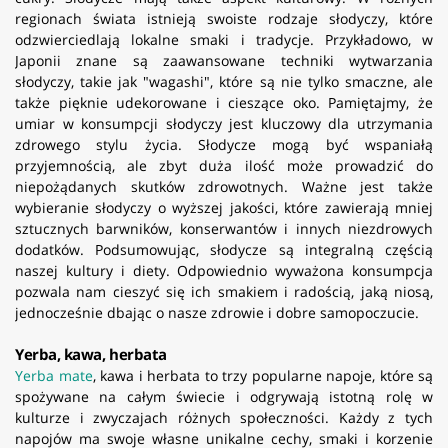
regionach świata istnieją swoiste rodzaje słodyczy, które
odzwierciedlają lokalne smaki i tradycje. Przykładowo, w
Japonii znane są zaawansowane techniki wytwarzania
słodyczy, takie jak "wagashi", które są nie tylko smaczne, ale
także pięknie udekorowane i cieszące oko. Pamiętajmy, że
umiar w konsumpcji słodyczy jest kluczowy dla utrzymania
zdrowego stylu życia. Słodycze mogą być wspaniałą
przyjemnością, ale zbyt duża ilość może prowadzić do
niepożądanych skutków zdrowotnych. Ważne jest także
wybieranie słodyczy o wyższej jakości, które zawierają mniej
sztucznych barwników, konserwantów i innych niezdrowych
dodatków. Podsumowując, słodycze są integralną częścią
naszej kultury i diety. Odpowiednio wyważona konsumpcja
pozwala nam cieszyć się ich smakiem i radością, jaką niosą,
jednocześnie dbając o nasze zdrowie i dobre samopoczucie.
Yerba, kawa, herbata
Yerba mate
, kawa i herbata to trzy popularne napoje, które są
spożywane na całym świecie i odgrywają istotną rolę w
kulturze i zwyczajach różnych społeczności. Każdy z tych
napojów ma swoje własne unikalne cechy, smaki i korzenie