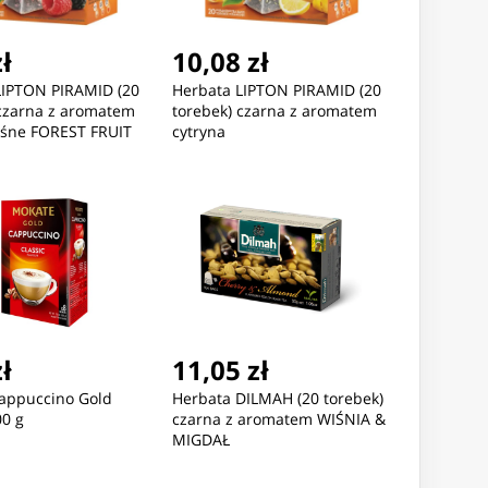
zł
10,08 zł
LIPTON PIRAMID (20
Herbata LIPTON PIRAMID (20
 czarna z aromatem
torebek) czarna z aromatem
śne FOREST FRUIT
cytryna
zł
11,05 zł
appuccino Gold
Herbata DILMAH (20 torebek)
00 g
czarna z aromatem WIŚNIA &
MIGDAŁ