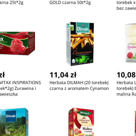
arna 25t*2g
GOLD czarna 50t*2g
torebek 
bez zawie
zł
11,04 zł
10,08
 VITAX INSPIRATIONS
Herbata DILMAH (20 torebek)
Herbata 
bek*2g) Żurawina i
czarna z aromatem Cynamon
torebek) 
awieszka
malina R