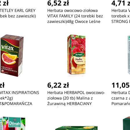
 zł
6,52 zł
4,71 
 TETLEY EARL GREY
Herbata owocowo-ziołowa
Herbata V
ebek bez zawieszki)
VITAX FAMILY (24 torebki bez
torebek x
zawieszki)48g Owoce Leśne
STRONG b
zł
6,22 zł
11,05
 VITAX INSPIRATIONS
Herbata HERBAPOL owocowo-
Herbata 
bek*2g)
ziołowa (20 tb) Malina z
czarna z
UT&POMARAŃCZA
Żurawiną HERBACIANY
Pomarańc
ka
OGRÓD