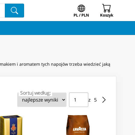
PL / PLN
Koszyk
ę smakiem i aromatem tych napojów trzeba wiedzieć jaką
Sortuj według:
Strona ⁨1⁩ z ⁨5⁩
Przejdź do strony
z ⁨5⁩