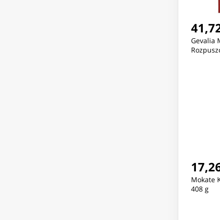
41,72
Gevalia 
Rozpuszc
17,26
Mokate K
408 g