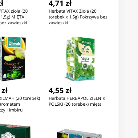
zł
4,71 zł
ITAX zioła (20
Herbata VITAX Zioła (20
 1,5g) MIĘTA
torebek x 1,5g) Pokrzywa bez
ez zawieszki
zawieszki
 zł
4,55 zł
DILMAH (20 torebek)
Herbata HERBAPOL ZIELNIK
 aromatem
POLSKI (20 torebek) mięta
zy i Imbiru