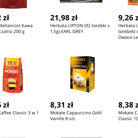
 zł
21,98 zł
9,26 
Mellanrost Kawa
Herbata LIPTON (92 torebki x
Herbata 
zalna 200 g
1,5g) EARL GREY
torebek)
Owoce Le
34g
 zł
8,31 zł
8,38 
affee Classic 3 w 1
Mokate Cappuccino Gold
Mokate C
Vanille 8 szt.
Classic 1