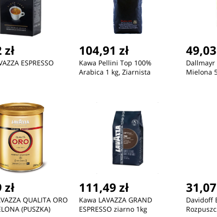
 zł
104,91 zł
49,03
VAZZA ESPRESSO
Kawa Pellini Top 100%
Dallmayr
ć
Nowość
Nowość
Arabica 1 kg, Ziarnista
Mielona 
367,86 zł
432,12 zł
43
ZEGAREK DAMSKI TOMMY
ZEGAREK MĘSKI TOMMY
ZE
HILFIGER 1782141 ARI
HILFIGER 1791799 + BOX
HIL
(zf542d) + BOX
 zł
111,49 zł
31,07
VAZZA QUALITA ORO
Kawa LAVAZZA GRAND
Davidoff
ELONA (PUSZKA)
ESPRESSO ziarno 1kg
Rozpuszc