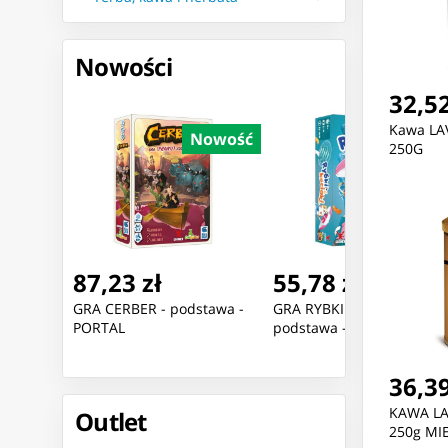
Nowości
32,52
Kawa LA
Nowość
Nowość
Nowoś
250G
55,78 zł
118,21 zł
tawa -
GRA RYBKI I KOCIAKI -
Puzzle 3D Świecąca Kula:
podstawa - PORTAL
Bluey
36,39
KAWA LA
Outlet
250g MI