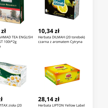
 zł
10,34 zł
AHMAD TEA ENGLISH
Herbata DILMAH (20 torebek)
T 100t*2g
czarna z aromatem Cytryna
a
zł
28,14 zł
ITAX zioła (20
Herbata LIPTON Yellow Label