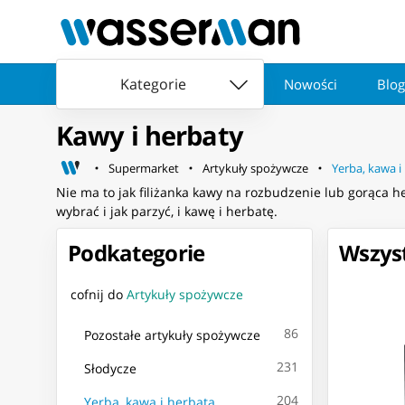
Kategorie
Nowości
Blog
Kawy i herbaty
Supermarket
Artykuły spożywcze
Yerba, kawa i
Nie ma to jak filiżanka kawy na rozbudzenie lub gorąca 
wybrać i jak parzyć, i kawę i herbatę.
Podkategorie
Wszyst
cofnij do
Artykuły spożywcze
86
Pozostałe artykuły spożywcze
231
Słodycze
204
Yerba, kawa i herbata