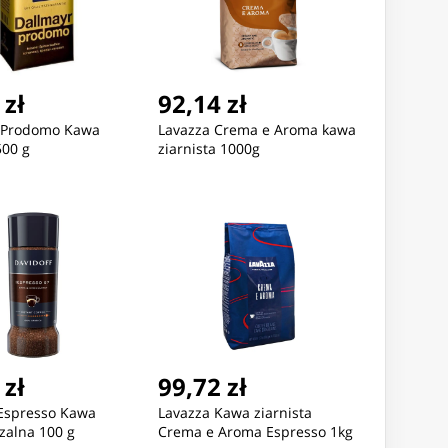
 zł
92,14 zł
 Prodomo Kawa
Lavazza Crema e Aroma kawa
Nowość
Nowość
500 g
ziarnista 1000g
2,12 zł
346,37 zł
462,56
GAREK MĘSKI TOMMY
ZEGAREK DAMSKI TOMMY
ZEGAREK 
FIGER 1792183 (zf132a)
HILFIGER 1782586 - Iris
EXCHANGE
(zf607c) + BOX
 zł
99,72 zł
 Espresso Kawa
Lavazza Kawa ziarnista
zalna 100 g
Crema e Aroma Espresso 1kg