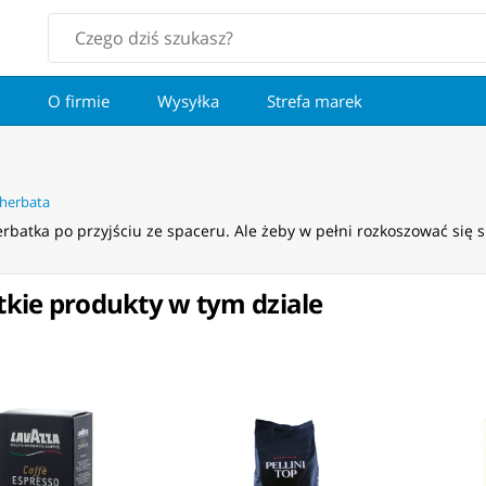
O firmie
Wysyłka
Strefa marek
 herbata
herbatka po przyjściu ze spaceru. Ale żeby w pełni rozkoszować si
kie produkty w tym dziale