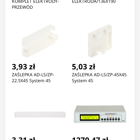
KOMPLET ELEKTRODY-
ELEKTRODA/136X190
PRZEWÓD
3,93 zł
5,03 zł
ZAŚLEPKA AD-LS/ZP-
ZAŚLEPKA AD-LS/ZP-45X45
22.5X45 System 45
System 45
3,31 zł
1270,47 zł