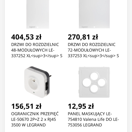
404,53 zł
270,81 zł
DRZWI DO ROZDZIELNIC
DRZWI DO ROZDZIELNIC
48-MODUŁOWYCH LE-
72-MODUŁOWYCH LE-
337252 XL<sup>3</sup> S
337253 XL<sup>3</sup> S
160 LEGRAND
160 LEGRAND
156,51 zł
12,95 zł
OGRANICZNIK PRZEPIĘĆ
PANEL MASKUJĄCY LE-
LE-50670 2P+Z 2 x RJ45
754810 Valena Life DO LE-
3500 W LEGRAND
753056 LEGRAND