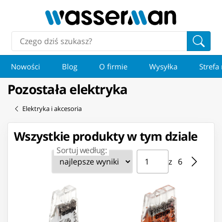
Nowości
Blog
O firmie
Wysyłka
Strefa
Pozostała elektryka
Elektryka i akcesoria
Wszystkie produkty w tym dziale
Sortuj według:
Strona ⁨1⁩ z ⁨6⁩
Przejdź do strony
z ⁨6⁩