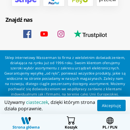
Znajdź nas
Sklep internetowy Wasserman to firma z wieloletnim doświadczeniem,
działająca na rynku już od 1996 roku. Swoim klientom oferujemy
szeroki wybór asortymentu z zakresu urządzeń elektronicznych.
Gwarantujemy wysyłkę „od ręki”, ponieważ wszystkie produkty, jakie są
widoczne na stronie posiadamy w naszych magazynach. Zależy nam
na rozwoju, dlatego ciągle poszerzamy dostępny asortyment. Możemy
pochwalić się doświadczeniem we współpracy zarówno z klientami
indywidualnymi jak i firmami, na terenie całej Unii Europejskiej.
Zapewniamy profesjonalną obsługę każdego klienta oraz szybką i
Używamy
ciasteczek
, dzięki którym strona
bezproblemową realizację zamówień. Wasserman - wszystko dla
Akceptuję
działa poprawnie.
wszystkich!
Wszelkie prawa zastrzeżone dla Wasserman.eu
Strona główna
Koszyk
PL / PLN