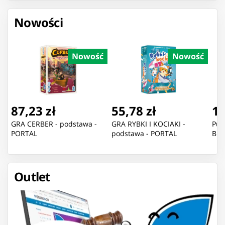
Nowości
Nowość
Nowość
87,23 zł
55,78 zł
11
GRA CERBER - podstawa -
GRA RYBKI I KOCIAKI -
Puz
PORTAL
podstawa - PORTAL
Blu
Outlet