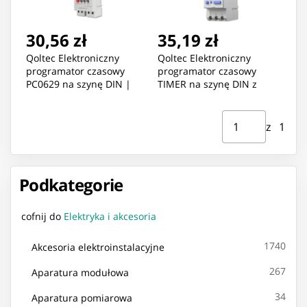
30,56 zł
35,19 zł
Qoltec Elektroniczny
Qoltec Elektroniczny
programator czasowy
programator czasowy
PC0629 na szynę DIN |
TIMER na szynę DIN z
LCD
wbudowaną baterią |
Haromonogram 7 dni | 16
Strona ⁨1⁩ z ⁨1⁩
Przejdź do strony
programów
z ⁨1⁩
Podkategorie
cofnij do
Elektryka i akcesoria
1740
Akcesoria elektroinstalacyjne
267
Aparatura modułowa
34
Aparatura pomiarowa