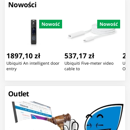
Nowości
Nowość
Nowość
1897,10 zł
537,17 zł
20
Ubiquiti An intelligent door
Ubiquiti Five-meter video
Ubi
entry
cable to
Out
Outlet