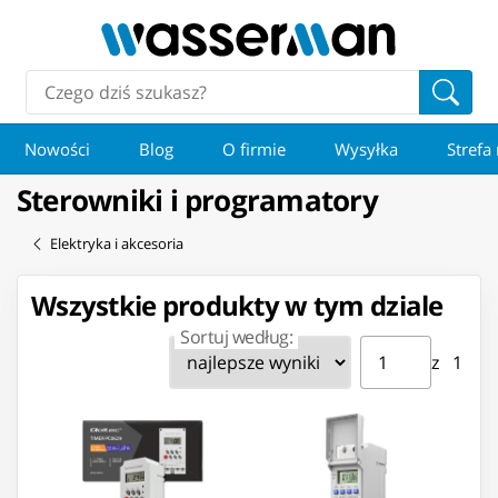
Nowości
Blog
O firmie
Wysyłka
Strefa
Sterowniki i programatory
Elektryka i akcesoria
Wszystkie produkty w tym dziale
Sortuj według:
Strona ⁨1⁩ z ⁨1⁩
Przejdź do strony
z ⁨1⁩