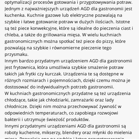
optymalizacji procesów gotowania i przygotowywania potraw.
Jednym z najważniejszych urządzeń AGD dla gastronomii jest
kuchenka. Kuchnie gazowe lub elektryczne pozwalają na
szybkie i łatwe gotowanie potraw w dużych ilościach. Istotne
są też piece konwekcyjne, które są idealne do pieczenia ciast i
chleba, a także do grillowania mięsa. W wielu kuchniach
gastronomicznych można spotkać też piece do pizzy, które
pozwalają na szybkie i równomierne pieczenie tego
przysmaku.
Innym bardzo przydatnym urządzeniem AGD dla gastronomii
jest frytownica, która umożliwia szybkie smażenie potraw
takich jak frytki czy kurczak. Urządzenia te są dostępne w
różnych rozmiarach i pojemnościach, dzięki czemu można je
dostosować do indywidualnych potrzeb gastronomii.
W kuchniach gastronomicznych przydatne są też urządzenia
chłodzące, takie jak chłodziarki, zamrażarki oraz lady
chłodnicze. Dzięki nim można przechowywać żywność w
odpowiednich temperaturach, co zapobiega rozwojowi
bakterii i utrzymuje świeżość produktów.
Innymi przydatnymi urządzeniami AGD dla gastronomii są
roboty kuchenne, mikserzy, blendery oraz młynki do mielenia
mięsa. Pozwalają one na szybkie i łatwe przygotowywanie