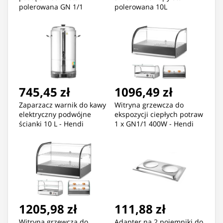
polerowana GN 1/1
polerowana 10L
745,45 zł
1096,49 zł
Zaparzacz warnik do kawy
Witryna grzewcza do
elektryczny podwójne
ekspozycji ciepłych potraw
ścianki 10 L - Hendi
1 x GN1/1 400W - Hendi
211205
273982
1205,98 zł
111,88 zł
Witryna grzewcza do
Adapter na 2 pojemniki do