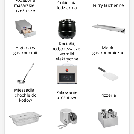
Akcesoria
Cukiernia
masarskie i
Filtry kuchenne
lodziarnia
rzeźnicze
Kociołki,
Higiena w
Meble
podgrzewacze i
gastronomii
gastronomiczne
warniki
elektryczne
Mieszadła i
Pakowanie
chochle do
Pizzeria
próżniowe
kotłów