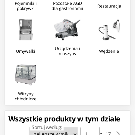
Pojemniki i
Pozostałe AGD
Restauracja
pokrywki
dla gastronomii
Urządzenia i
Umywalki
Wędzenie
maszyny
Witryny
chłodnicze
Wszystkie produkty w tym dziale
Sortuj według:
Strona ⁨1⁩ z ⁨17⁩
Przejdź do strony
z ⁨17⁩