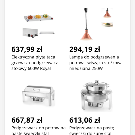
470312
209509
637,99 zł
294,19 zł
Elektryczna płyta taca
Lampa do podgrzewania
grzewcza podgrzewacz
potraw - wisząca stożkowa
stołowy 600W Royal
miedziana 250W
Catering
667,87 zł
613,06 zł
Podgrzewacz do potraw na
Podgrzewacz na pastę
pastę świeczki stal
świeczki do zupy stal