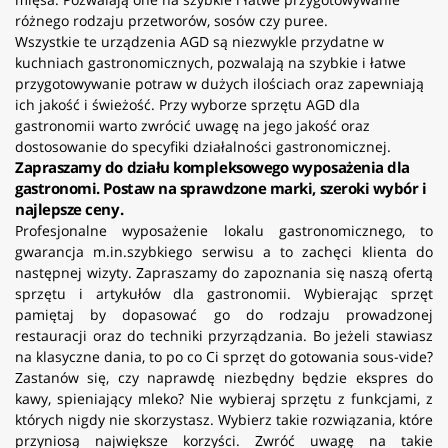
różnego rodzaju przetworów, sosów czy puree.
Wszystkie te urządzenia AGD są niezwykle przydatne w
kuchniach gastronomicznych, pozwalają na szybkie i łatwe
przygotowywanie potraw w dużych ilościach oraz zapewniają
ich jakość i świeżość. Przy wyborze sprzętu AGD dla
gastronomii warto zwrócić uwagę na jego jakość oraz
dostosowanie do specyfiki działalności gastronomicznej.
Zapraszamy do działu kompleksowego wyposażenia dla
gastronomi. Postaw na sprawdzone marki, szeroki wybór i
najlepsze ceny.
Profesjonalne wyposażenie lokalu gastronomicznego, to
gwarancja m.in.szybkiego serwisu a to zachęci klienta do
następnej wizyty. Zapraszamy do zapoznania się naszą ofertą
sprzętu i artykułów dla gastronomii. Wybierając sprzęt
pamiętaj by dopasować go do rodzaju prowadzonej
restauracji oraz do techniki przyrządzania. Bo jeżeli stawiasz
na klasyczne dania, to po co Ci sprzęt do gotowania sous-vide?
Zastanów się, czy naprawdę niezbędny będzie ekspres do
kawy, spieniający mleko? Nie wybieraj sprzętu z funkcjami, z
których nigdy nie skorzystasz. Wybierz takie rozwiązania, które
przyniosą największe korzyści. Zwróć uwagę na takie