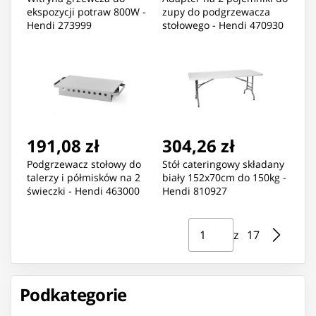
ekspozycji potraw 800W -
zupy do podgrzewacza
Hendi 273999
stołowego - Hendi 470930
191,08 zł
304,26 zł
Podgrzewacz stołowy do
Stół cateringowy składany
talerzy i półmisków na 2
biały 152x70cm do 150kg -
świeczki - Hendi 463000
Hendi 810927
Strona ⁨1⁩ z ⁨17⁩
Przejdź do strony
z ⁨17⁩
Podkategorie