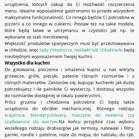
urządzenia, których zakup da Ci możliwość rozszerzenia
menu. Idealne wyposażenie gastronomii to przede wszystkim
maksymalna funkcjonalność. Co innego będzie Ci potrzebne w
pizzerii a co innego w cukierni. Postaw też na takie modele,
które będą łatwe w utrzymaniu w czystości jak np. te
wykonane ze stali nierdzewnej.
Większość produktów spożywczych musi być przechowywana
w chłodzie, więc
lady chłodnicze, lodówki lub chłodziarki
będą
niezbędnym wyposażeniem Twojej kuchni.
Wszystko dla kuchni
Do gotowania, pieczenia i smażenia kupisz u nas witryny
grzewcze, grille, piecyki, patenie różnych rozmiarów i z
różnych materiałów. Zastanów się, kupując kuchenki jak dużej
potrzebujesz i ile palników Ci wystarczy. I dostosuj wszystko
do rozmiarów dostępnej w lokalu powierzchni.
Prócz grzania i chłodzenia potrzebne Ci będą także
urządzenia do obróbki mechanicznej. Różnego rodzaju
krajalnice, blendery,miksery, maszynki do mielenia czy
szatkownice do warzyw.
Na końcu przyjdzie czas wyboru
wszelkiego rodzaju drobiazgów jak termosy, nalewaki i filtry,
garnki, rondle i patelnie, noże do mięsa, do nabiału, do ryb,