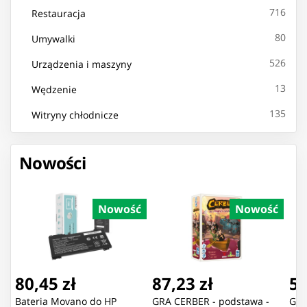
716
Restauracja
80
Umywalki
526
Urządzenia i maszyny
13
Wędzenie
135
Witryny chłodnicze
Nowości
Nowość
Nowość
80,45 zł
87,23 zł
55
Bateria Movano do HP
GRA CERBER - podstawa -
GRA