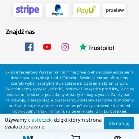
przelew
Znajdź nas
Sklep internetowy Wasserman to firma z wieloletnim doświadczeniem,
działająca na rynku już od 1996 roku. Swoim klientom oferujemy
szeroki wybór asortymentu z zakresu urządzeń elektronicznych.
Gwarantujemy wysyłkę „od ręki”, ponieważ wszystkie produkty, jakie są
widoczne na stronie posiadamy w naszych magazynach. Zależy nam
na rozwoju, dlatego ciągle poszerzamy dostępny asortyment. Możemy
pochwalić się doświadczeniem we współpracy zarówno z klientami
indywidualnymi jak i firmami, na terenie całej Unii Europejskiej.
Zapewniamy profesjonalną obsługę każdego klienta oraz szybką i
Używamy
ciasteczek
, dzięki którym strona
bezproblemową realizację zamówień. Wasserman - wszystko dla
Akceptuję
działa poprawnie.
wszystkich!
Wszelkie prawa zastrzeżone dla Wasserman.eu