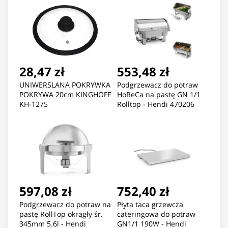
28,47 zł
553,48 zł
UNIWERSLANA POKRYWKA
Podgrzewacz do potraw
POKRYWA 20cm KINGHOFF
HoReCa na pastę GN 1/1
KH-1275
Rolltop - Hendi 470206
597,08 zł
752,40 zł
Podgrzewacz do potraw na
Płyta taca grzewcza
pastę RollTop okrągły śr.
cateringowa do potraw
345mm 5.6l - Hendi
GN1/1 190W - Hendi