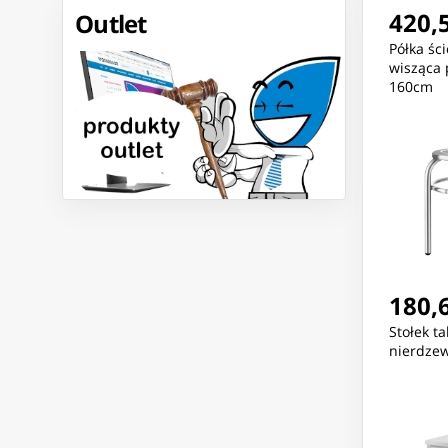
(Exotic Pink)
(Greenstone)
420,5
Outlet
Półka śc
wisząca 
160cm
180,6
Stołek ta
nierdzew