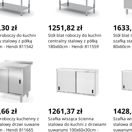
30 zł
1251,82 zł
1633,
t roboczy do kuchni
Stół blat roboczy do kuchni
Stół blat
y stalowy z półką
centralny stalowy z półką
szafką s
m - Hendi 811542
180x60cm - Hendi 811559
80x60cm 
66 zł
1261,37 zł
1428,
t roboczy kuchenny z
Szafka wisząca ścienna
Szafka wi
talowy drzwi suwane
stalowa do kuchni z drzwiami
stalowa d
m - Hendi 811665
suwanymi 100x60x30cm -
suwanymi