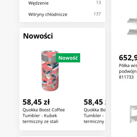
13
Wędzenie
137
Witryny chłodnicze
Nowości
652,9
Nowość
Nowość
Nowoś
Półka wi
podwójn
811733
58,45 zł
58,45 zł
ee
Quokka Boost Coffee
Quokka Boost Coffee
Tumbler - Kubek
Tumbler - Kubek
termiczny ze stali
termiczny ze stali
nierdzewnej z
nierdzewnej z
ml
zaparzaczem 400 ml
zaparzaczem 400 ml