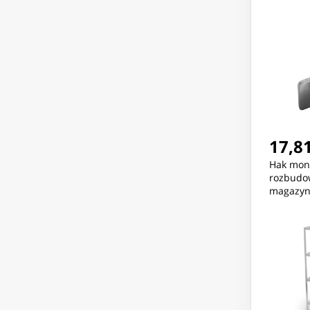
17,81
Hak mon
rozbudo
magazyn
812273 -