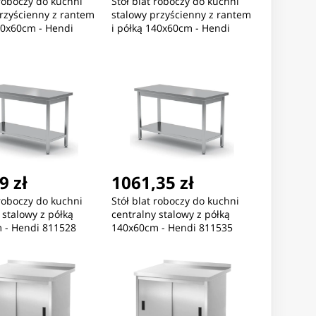
 roboczy do kuchni
Stół blat roboczy do kuchni
rzyścienny z rantem
stalowy przyścienny z rantem
20x60cm - Hendi
i półką 140x60cm - Hendi
811481
9 zł
1061,35 zł
 roboczy do kuchni
Stół blat roboczy do kuchni
 stalowy z półką
centralny stalowy z półką
 - Hendi 811528
140x60cm - Hendi 811535