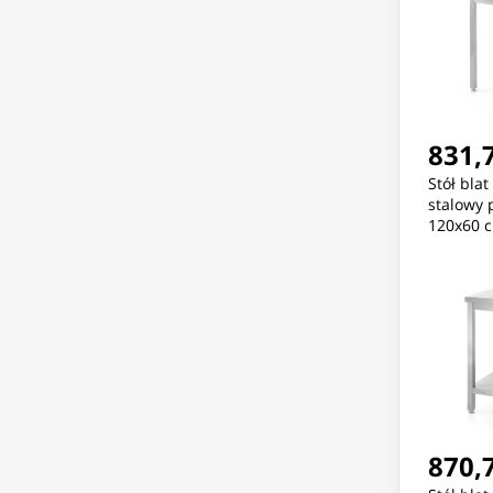
831,7
Stół bla
stalowy 
120x60 c
870,7