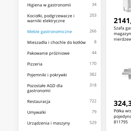
34
Higiena w gastronomii
203
Kociołki, podgrzewacze i
2141,
warniki elektryczne
Szafa ga
266
Meble gastronomiczne
magazyno
nierdze
8
Mieszadła i chochle do kotłów
180x118
44
Pakowanie próżniowe
170
Pizzeria
382
Pojemniki i pokrywki
318
Pozostałe AGD dla
gastronomii
722
324,3
Restauracja
Półka wi
79
Umywalki
pojedync
811795
529
Urządzenia i maszyny