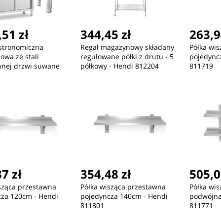
51 zł
344,45 zł
263,9
stronomiczna
Regał magazynowy składany
Półka wi
wa ze stali
regulowane półki z drutu - 5
pojedync
wnej drzwi suwane
półkowy - Hendi 812204
811719
x50cm
7 zł
354,48 zł
505,0
sząca przestawna
Półka wisząca przestawna
Półka wi
za 120cm - Hendi
pojedyncza 140cm - Hendi
podwójna
811801
811771