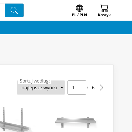
PL / PLN
Koszyk
Sortuj według:
Strona ⁨1⁩ z ⁨6⁩
Przejdź do strony
z ⁨6⁩