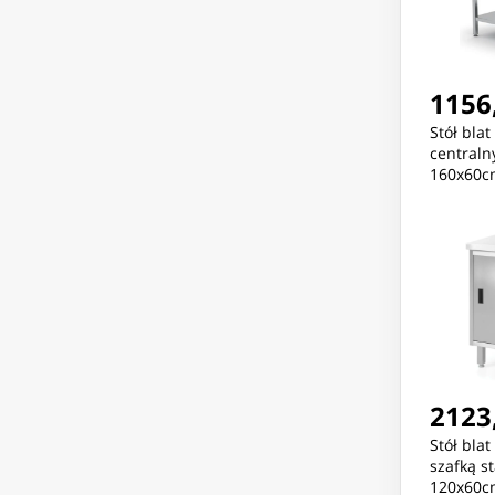
1156,
Stół bla
centraln
160x60c
2123,
Stół bla
szafką s
120x60c