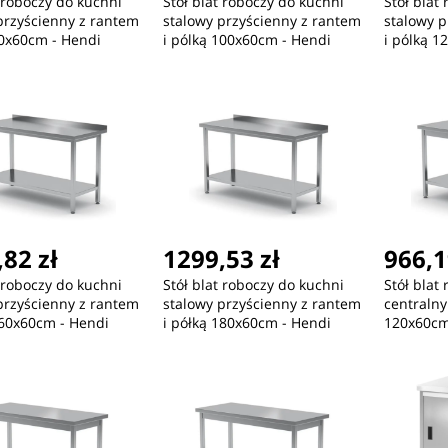
t roboczy do kuchni
Stół blat roboczy do kuchni
Stół blat
przyścienny z rantem
stalowy przyścienny z rantem
stalowy p
80x60cm - Hendi
i pólką 100x60cm - Hendi
i pólką 1
811467
811474
82 zł
1299,53 zł
966,1
t roboczy do kuchni
Stół blat roboczy do kuchni
Stół blat
przyścienny z rantem
stalowy przyścienny z rantem
centralny
160x60cm - Hendi
i półką 180x60cm - Hendi
120x60cm
811504