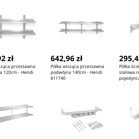
2 zł
642,96 zł
295,4
ć
Nowość
Nowość
sząca przestawna
Półka wisząca przestawna
Półka ści
a 120cm - Hendi
podwójna 140cm - Hendi
stalowa 
811740
pojedync
30,63 zł
43,08 zł
51
MicroConnect Powercord
MicroConnect Powercord
Mic
C13 IEC Lock - C14
C13 IEC Lock+ - C14
C13