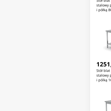
Stół bla
stalowy 
i półką 
811450
1251,
Stół bla
stalowy 
i pólką 
811498