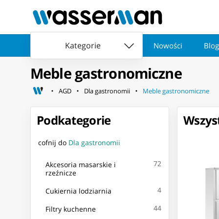
Kategorie
Nowości
Blog
Meble gastronomiczne
AGD
Dla gastronomii
Meble gastronomiczne
Podkategorie
Wszyst
cofnij do
Dla gastronomii
72
Akcesoria masarskie i
rzeźnicze
4
Cukiernia lodziarnia
44
Filtry kuchenne