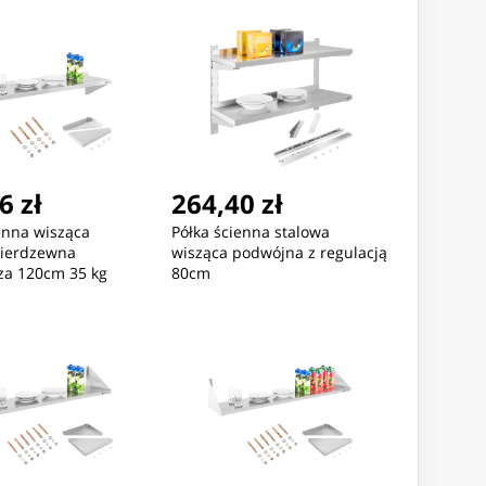
6 zł
264,40 zł
Nowość
Nowość
enna wisząca
Półka ścienna stalowa
nierdzewna
wisząca podwójna z regulacją
za 120cm 35 kg
80cm
,51 zł
42,69 zł
42,69 
roConnect Powercord
MicroConnect Powercord
MicroConn
 IEC Lock+ - C14
C19 IEC Lock - C20
C19 IEC Lo