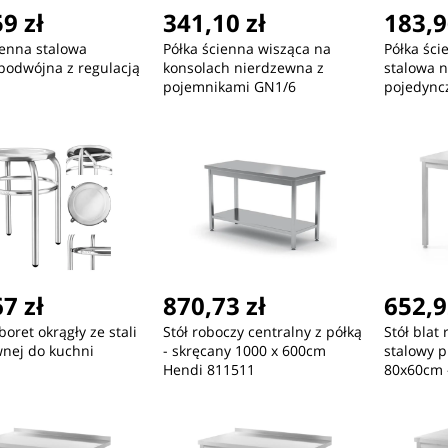
9 zł
341,10 zł
183,9
ienna stalowa
Półka ścienna wisząca na
Półka ści
podwójna z regulacją
konsolach nierdzewna z
stalowa 
pojemnikami GN1/6
pojedync
7 zł
870,73 zł
652,9
boret okrągły ze stali
Stół roboczy centralny z półką
Stół blat
nej do kuchni
- skręcany 1000 x 600cm
stalowy p
Hendi 811511
80x60cm 