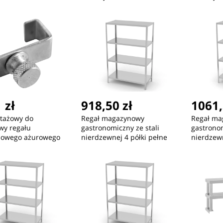
Hendi 811207
Hendi 81
 zł
918,50 zł
1061,
tażowy do
Regał magazynowy
Regał ma
wy regału
gastronomiczny ze stali
gastronom
owego ażurowego
nierdzewnej 4 półki pełne
nierdzewn
 Hendi 812280
180(h)x60x40cm - Hendi
180(h)x8
812501
812518