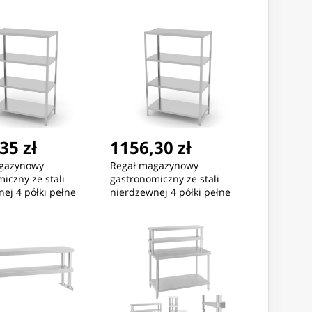
1214
35 zł
1156,30 zł
gazynowy
Regał magazynowy
iczny ze stali
gastronomiczny ze stali
ej 4 półki pełne
nierdzewnej 4 półki pełne
0x40cm - Hendi
180(h)x100x40cm - Hendi
812525