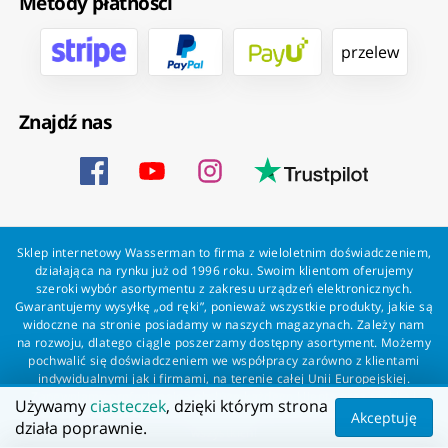
Metody płatności
przelew
Znajdź nas
Sklep internetowy Wasserman to firma z wieloletnim doświadczeniem,
działająca na rynku już od 1996 roku. Swoim klientom oferujemy
szeroki wybór asortymentu z zakresu urządzeń elektronicznych.
Gwarantujemy wysyłkę „od ręki”, ponieważ wszystkie produkty, jakie są
widoczne na stronie posiadamy w naszych magazynach. Zależy nam
na rozwoju, dlatego ciągle poszerzamy dostępny asortyment. Możemy
pochwalić się doświadczeniem we współpracy zarówno z klientami
indywidualnymi jak i firmami, na terenie całej Unii Europejskiej.
Zapewniamy profesjonalną obsługę każdego klienta oraz szybką i
Używamy
ciasteczek
, dzięki którym strona
bezproblemową realizację zamówień. Wasserman - wszystko dla
Akceptuję
działa poprawnie.
wszystkich!