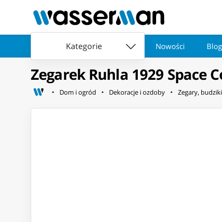
Kategorie
Nowości
Blog
Zegarek Ruhla 1929 Space Co
Dom i ogród
Dekoracje i ozdoby
Zegary, budziki