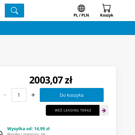
PL / PLN
Koszyk
2003,07 zł
Do koszyka
WEŹ LEASING TERAZ
Wysyłka od
:
14,99 zł
Wysyłka z magazynu: ⁨H6⁩