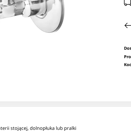
Dos
Pro
Kod
rii stojącej, dolnopłuka lub pralki