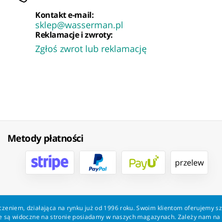
Kontakt e-mail:
sklep@wasserman.pl
Reklamacje i zwroty:
Zgłoś zwrot lub reklamację
Metody płatności
przelew
zeniem, działająca na rynku już od 1996 roku. Swoim klientom oferujemy s
kie są widoczne na stronie posiadamy w naszych magazynach. Zależy nam n