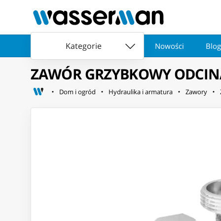
Kategorie
Nowości
Blog
ZAWÓR GRZYBKOWY ODCINAJ
Dom i ogród
Hydraulika i armatura
Zawory