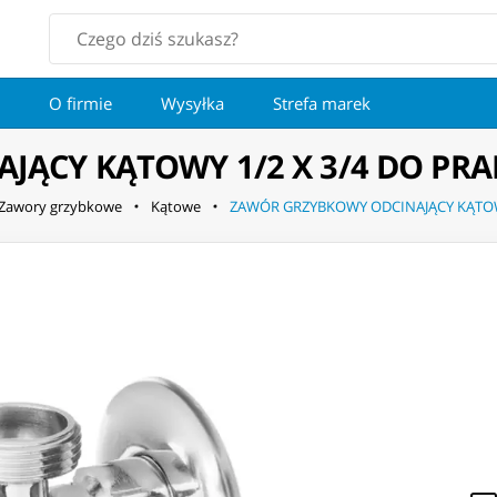
O firmie
Wysyłka
Strefa marek
ĄCY KĄTOWY 1/2 X 3/4 DO PRA
Zawory grzybkowe
Kątowe
ZAWÓR GRZYBKOWY ODCINAJĄCY KĄTOWY