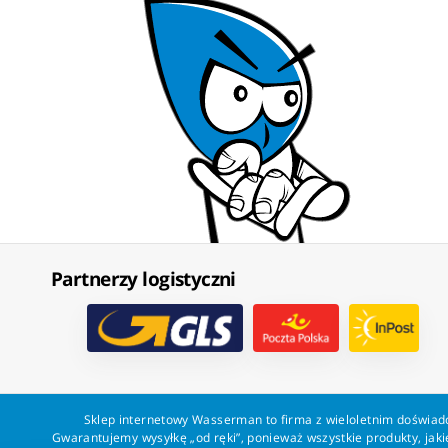
Partnerzy logistyczni
Sklep internetowy Wasserman to firma z wieloletnim doświadc
Gwarantujemy wysyłkę „od ręki”, ponieważ wszystkie produkty, ja