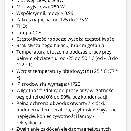
Moc wejściowa: 265W
Moc wyjściowa: 250 W
Współczynnik mocy:> 0,99
Zakres napięcia: od 175 do 275 V.
THD:
Lampa CCF:
Częstotliwość robocza: wysoka częstotliwość
Brak słyszalnego hałasu, brak migotania
Temperatura otoczenia podczas pracy przy
pełnym obciążeniu: od -25 do 50 ° C (od -13 do
122 ° F)
Wzrost temperatury obudowy: (Δt) 25 ° C (77 °
F)
IP środowiska wymaga:> IP23
Wilgotność: zdolny do pracy przy wilgotności
względnej od 0% do 90%, bez kondensacji
Pełna ochrona obwodu; otwarty / krótki,
nadmierna temperatura, zbyt niskie / wysokie
napięcie, koniec żywotności lampy /
rektyfikacja
Zwalnianie zakłóceń elektromagnetycznych