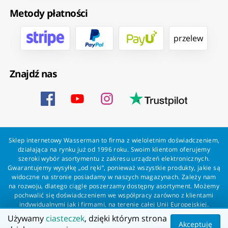
Metody płatności
przelew
Znajdź nas
Sklep internetowy Wasserman to firma z wieloletnim doświadczeniem,
działająca na rynku już od 1996 roku. Swoim klientom oferujemy
szeroki wybór asortymentu z zakresu urządzeń elektronicznych.
Gwarantujemy wysyłkę „od ręki”, ponieważ wszystkie produkty, jakie są
widoczne na stronie posiadamy w naszych magazynach. Zależy nam
na rozwoju, dlatego ciągle poszerzamy dostępny asortyment. Możemy
pochwalić się doświadczeniem we współpracy zarówno z klientami
indywidualnymi jak i firmami, na terenie całej Unii Europejskiej.
Zapewniamy profesjonalną obsługę każdego klienta oraz szybką i
Używamy
ciasteczek
, dzięki którym strona
bezproblemową realizację zamówień. Wasserman - wszystko dla
Akceptuję