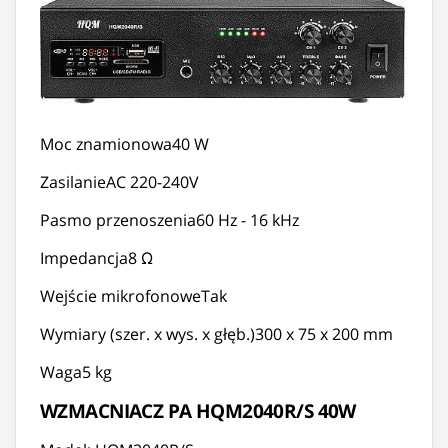
Moc znamionowa40 W
ZasilanieAC 220-240V
Pasmo przenoszenia60 Hz - 16 kHz
Impedancja8 Ω
Wejście mikrofonoweTak
Wymiary (szer. x wys. x głęb.)300 x 75 x 200 mm
Waga5 kg
WZMACNIACZ PA HQM2040R/S 40W