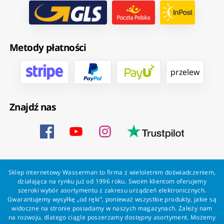
Metody płatności
przelew
Znajdź nas
Sklep internetowy Wasserman to firma z wieloletnim doświadczeniem,
działająca na rynku już od 1996 roku. Swoim klientom oferujemy
szeroki wybór asortymentu z zakresu urządzeń elektronicznych.
Gwarantujemy wysyłkę „od ręki”, ponieważ wszystkie produkty, jakie są
widoczne na stronie posiadamy w naszych magazynach. Zależy nam
na rozwoju, dlatego ciągle poszerzamy dostępny asortyment. Możemy