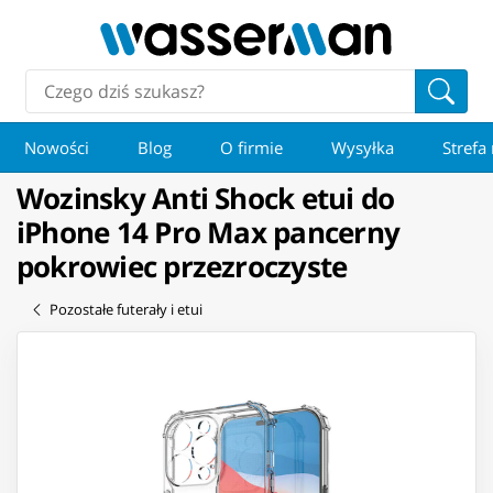
Nowości
Blog
O firmie
Wysyłka
Strefa
Wozinsky Anti Shock etui do
iPhone 14 Pro Max pancerny
pokrowiec przezroczyste
Pozostałe futerały i etui