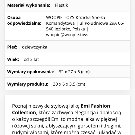
Materiał wykonania
:
Plastik
Osoba
WOOPIE TOYS Kozicka Spółka
odpowiedzialna
:
Komandytowa | ul.Południowa 29A 05-
540 Jeziórko, Polska |
woopie@woopie.toys
Płeć
:
dziewczynka
Wiek
:
od 3 lat
Wymiary opakowania
:
32 x 27 x 6 (cm)
Wymiary produktu
:
30 x 6 x 3.5 (cm)
Poznaj niezwykle stylową lalkę
Emi Fashion
Collection
, która zachwyca elegancją i dbałością
o każdy szczegół! Emi to modna lalka w pięknej
różowej sukni, z błyszczącym gorsetem i długimi,
rudymi włosami, które można czesać i układać w