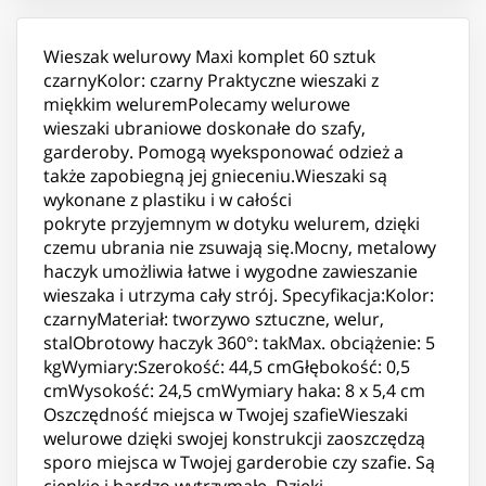
Wieszak welurowy Maxi komplet 60 sztuk
czarnyKolor: czarny Praktyczne wieszaki z
miękkim weluremPolecamy welurowe
wieszaki ubraniowe doskonałe do szafy,
garderoby. Pomogą wyeksponować odzież a
także zapobiegną jej gnieceniu.Wieszaki są
wykonane z plastiku i w całości
pokryte przyjemnym w dotyku welurem, dzięki
czemu ubrania nie zsuwają się.Mocny, metalowy
haczyk umożliwia łatwe i wygodne zawieszanie
wieszaka i utrzyma cały strój. Specyfikacja:Kolor:
czarnyMateriał: tworzywo sztuczne, welur,
stalObrotowy haczyk 360°: takMax. obciążenie: 5
kgWymiary:Szerokość: 44,5 cmGłębokość: 0,5
cmWysokość: 24,5 cmWymiary haka: 8 x 5,4 cm
Oszczędność miejsca w Twojej szafieWieszaki
welurowe dzięki swojej konstrukcji zaoszczędzą
sporo miejsca w Twojej garderobie czy szafie. Są
cienkie i bardzo wytrzymałe. Dzięki