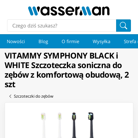
Nowości
Blog
O firmie
Wysyłka
Strefa
VITAMMY SYMPHONY BLACK i
WHITE Szczoteczka soniczna do
zębów z komfortową obudową, 2
szt
Szczoteczki do zębów