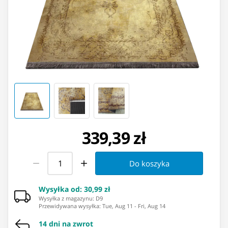
339,39 zł
Do koszyka
Wysyłka od
:
30,99 zł
Wysyłka z magazynu: ⁨D9⁩
Przewidywana wysyłka
:
Tue, Aug 11
-
Fri, Aug 14
14 dni na zwrot