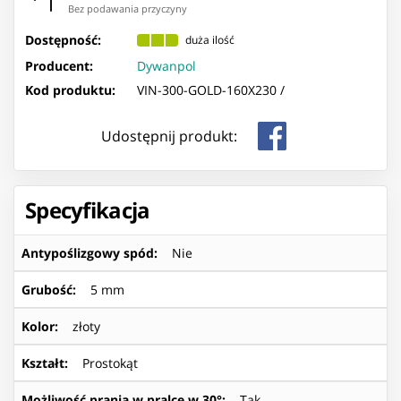
Bez podawania przyczyny
Dostępność:
duża ilość
Producent:
Dywanpol
Kod produktu:
VIN-300-GOLD-160X230 /
Udostępnij produkt:
Specyfikacja
Antypoślizgowy spód
:
Nie
Grubość
:
5 mm
Kolor
:
złoty
Kształt
:
Prostokąt
Możliwość prania w pralce w 30°
:
Tak