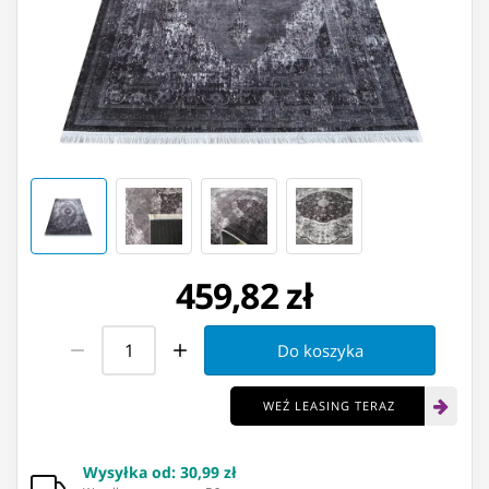
459,82 zł
Do koszyka
WEŹ LEASING TERAZ
Wysyłka od
:
30,99 zł