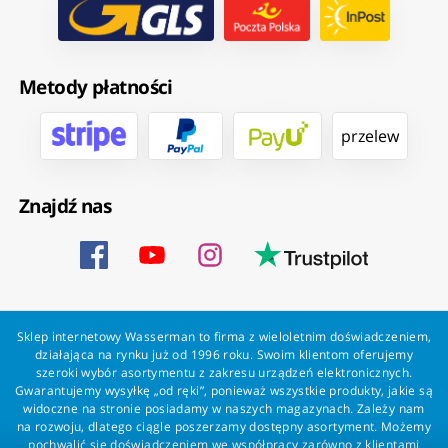
Metody płatności
przelew
Znajdź nas
Sklep internetowy Wasserman to firma z wieloletnim doświadczeniem,
działająca na rynku już od 1996 roku. Swoim klientom oferujemy
szeroki wybór asortymentu z zakresu urządzeń elektronicznych.
Gwarantujemy wysyłkę „od ręki”, ponieważ wszystkie produkty, jakie są
widoczne na stronie posiadamy w naszych magazynach. Zależy nam
na rozwoju, dlatego ciągle poszerzamy dostępny asortyment. Możemy
pochwalić się doświadczeniem we współpracy zarówno z klientami