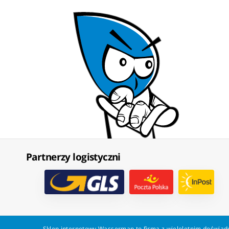
Partnerzy logistyczni
Sklep internetowy Wasserman to firma z wieloletnim doświadc