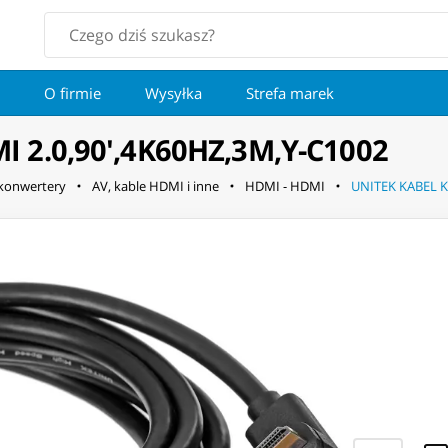
O firmie
Wysyłka
Strefa marek
 2.0,90',4K60HZ,3M,Y-C1002
 konwertery
AV, kable HDMI i inne
HDMI - HDMI
UNITEK KABEL K