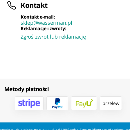
Kontakt
Kontakt e-mail:
sklep@wasserman.pl
Reklamacje i zwroty:
Zgłoś zwrot lub reklamację
Metody płatności
przelew
zeniem, działająca na rynku już od 1996 roku. Swoim klientom oferujemy s