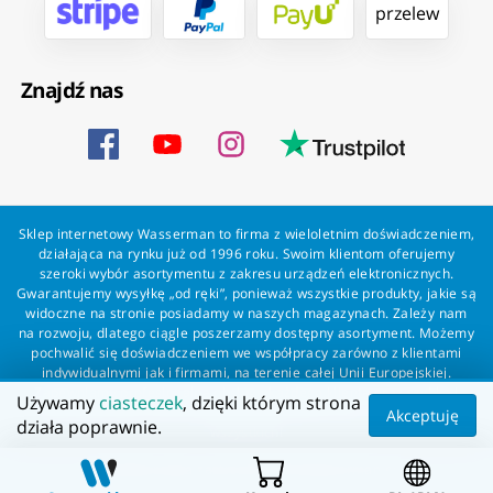
przelew
Znajdź nas
Sklep internetowy Wasserman to firma z wieloletnim doświadczeniem,
działająca na rynku już od 1996 roku. Swoim klientom oferujemy
szeroki wybór asortymentu z zakresu urządzeń elektronicznych.
Gwarantujemy wysyłkę „od ręki”, ponieważ wszystkie produkty, jakie są
widoczne na stronie posiadamy w naszych magazynach. Zależy nam
na rozwoju, dlatego ciągle poszerzamy dostępny asortyment. Możemy
pochwalić się doświadczeniem we współpracy zarówno z klientami
indywidualnymi jak i firmami, na terenie całej Unii Europejskiej.
Zapewniamy profesjonalną obsługę każdego klienta oraz szybką i
Używamy
ciasteczek
, dzięki którym strona
bezproblemową realizację zamówień. Wasserman - wszystko dla
Akceptuję
działa poprawnie.
wszystkich!
Wszelkie prawa zastrzeżone dla Wasserman.eu