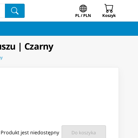
PL / PLN
Koszyk
uszu | Czarny
ny
Produkt jest niedostępny
Do koszyka