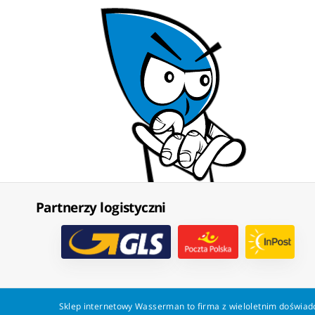
Partnerzy logistyczni
Sklep internetowy Wasserman to firma z wieloletnim doświadc