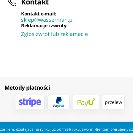
Kontakt
Kontakt e-mail:
sklep@wasserman.pl
Reklamacje i zwroty:
Zgłoś zwrot lub reklamację
Metody płatności
przelew
zeniem, działająca na rynku już od 1996 roku. Swoim klientom oferujemy s