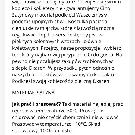
więc powiesz na piękny top? Poczujesz się w nim
kobieco i kokieteryjnie - gwarantujemy Ci to!
Satynowy materiał podkręci Wasze zmysły
podczas upojnych chwil. Koszulka posiada
cieniutkie ramiączka, które z łatwością można
regulować. Top Flowers dostępny jest w
pięknych kolorowych wzorach - głównie
kwiatowych. Przejrzyj nasze propozycje i wybierz
ten, który najbardziej przypadnie Ci do gustu! Na
pewno nie pożałujesz zakupów zrobionych w
sklepie Dkaren. W przypadku pytań odnośnie
naszych produktów, zapraszamy do kontaktu.
Podkreśl swoją kobiecość z bielizną Dkaren!
MATERIAŁ: SATYNA.
Jak prać i prasować?
Taki materiał najlepiej prać
ręcznie w temperaturze 30°C. Proszę nie
chlorować, nie czyścić chemicznie i nie wirować.
Prasować w temperaturze 110°C. Skład
surowcowy: 100% poliester.