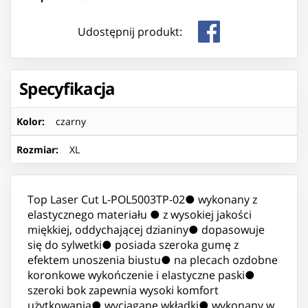
Udostępnij produkt:
Specyfikacja
Kolor
:
czarny
Rozmiar
:
XL
Top Laser Cut L-POL5003TP-02● wykonany z
elastycznego materiału ● z wysokiej jakości
miękkiej, oddychającej dzianiny● dopasowuje
się do sylwetki● posiada szeroka gumę z
efektem unoszenia biustu● na plecach ozdobne
koronkowe wykończenie i elastyczne paski●
szeroki bok zapewnia wysoki komfort
użytkowania● wyciągane wkładki● wykonany w