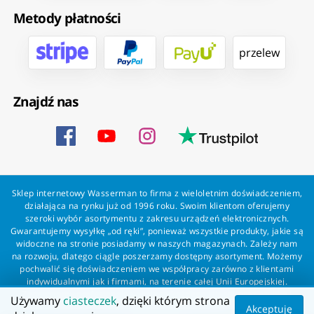
Metody płatności
przelew
Znajdź nas
Sklep internetowy Wasserman to firma z wieloletnim doświadczeniem,
działająca na rynku już od 1996 roku. Swoim klientom oferujemy
szeroki wybór asortymentu z zakresu urządzeń elektronicznych.
Gwarantujemy wysyłkę „od ręki”, ponieważ wszystkie produkty, jakie są
widoczne na stronie posiadamy w naszych magazynach. Zależy nam
na rozwoju, dlatego ciągle poszerzamy dostępny asortyment. Możemy
pochwalić się doświadczeniem we współpracy zarówno z klientami
indywidualnymi jak i firmami, na terenie całej Unii Europejskiej.
Zapewniamy profesjonalną obsługę każdego klienta oraz szybką i
Używamy
ciasteczek
, dzięki którym strona
bezproblemową realizację zamówień. Wasserman - wszystko dla
Akceptuję