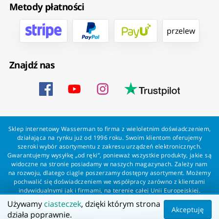
Metody płatności
przelew
Znajdź nas
Sklep internetowy Wasserman to firma z wieloletnim doświadczeniem,
działająca na rynku już od 1996 roku. Swoim klientom oferujemy
szeroki wybór asortymentu z zakresu urządzeń elektronicznych.
Gwarantujemy wysyłkę „od ręki”, ponieważ wszystkie produkty, jakie są
widoczne na stronie posiadamy w naszych magazynach. Zależy nam
na rozwoju, dlatego ciągle poszerzamy dostępny asortyment. Możemy
pochwalić się doświadczeniem we współpracy zarówno z klientami
indywidualnymi jak i firmami, na terenie całej Unii Europejskiej.
Zapewniamy profesjonalną obsługę każdego klienta oraz szybką i
Używamy
ciasteczek
, dzięki którym strona
bezproblemową realizację zamówień. Wasserman - wszystko dla
Akceptuję
działa poprawnie.
wszystkich!