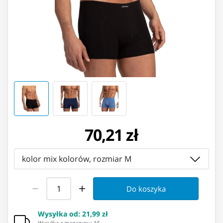
70,21 zł
kolor mix kolorów, rozmiar M
Do koszyka
Wysyłka od
:
21,99 zł
Wysyłka z magazynu: ⁨A5⁩