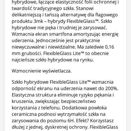
hybrydowe, łączące elastyczność folii ochronnej i
twardość tradycyjnego szkła. Stanowi
delikatniejszą i tańszą alternatywę dla flagowego
produktu 3mk – hybrydy FlexibleGlass™. Szkło
hybrydowe nie pęka i trudniej je zarysować.
Wzmacnia ekran smartfona amortyzując energię
uderzenia. Jednocześnie jest praktycznie
niewyczuwalne i niewidzialne. Ma zaledwie 0,16
mm grubości. FlexibleGlass Lite™ to obecnie
najcieńsze szkło hybrydowe na rynku.
Wzmocnienie wyświetlacza.
Szkło hybrydowe FlexibleGlass Lite™ wzmacnia
odporność ekranu na uderzenia nawet do 200%.
Elastyczna struktura eliminuje ryzyko pękania i
kruszenia, zwiększając bezpieczeństwo
korzystania z telefonu. Dodatkowa powłoka
ceramiczna podnosi wytrzymałość szkła na
zarysowania do poziomu 6H. Efekt? Korzystasz
dłużej z jednej, dyskretnej ochrony. FlexibleGlass