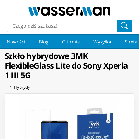
Nowości
Blog
O firmie
Wysyłka
Strefa
Szkło hybrydowe 3MK
FlexibleGlass Lite do Sony Xperia
1 III 5G
Hybrydy