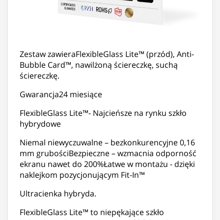
Zestaw zawieraFlexibleGlass Lite™ (przód), Anti-
Bubble Card™, nawilżoną ściereczkę, suchą
ściereczkę.
Gwarancja24 miesiące
FlexibleGlass Lite™- Najcieńsze na rynku szkło
hybrydowe
Niemal niewyczuwalne – bezkonkurencyjne 0,16
mm grubościBezpieczne – wzmacnia odporność
ekranu nawet do 200%Łatwe w montażu - dzięki
naklejkom pozycjonującym Fit-In™
Ultracienka hybryda.
FlexibleGlass Lite™ to niepękające szkło