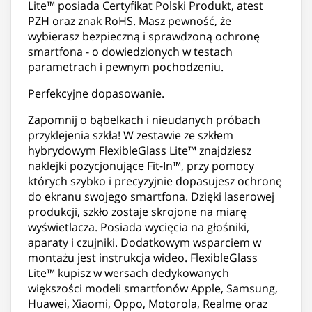
Lite™ posiada Certyfikat Polski Produkt, atest
PZH oraz znak RoHS. Masz pewność, że
wybierasz bezpieczną i sprawdzoną ochronę
smartfona - o dowiedzionych w testach
parametrach i pewnym pochodzeniu.
Perfekcyjne dopasowanie.
Zapomnij o bąbelkach i nieudanych próbach
przyklejenia szkła! W zestawie ze szkłem
hybrydowym FlexibleGlass Lite™ znajdziesz
naklejki pozycjonujące Fit-In™, przy pomocy
których szybko i precyzyjnie dopasujesz ochronę
do ekranu swojego smartfona. Dzięki laserowej
produkcji, szkło zostaje skrojone na miarę
wyświetlacza. Posiada wycięcia na głośniki,
aparaty i czujniki. Dodatkowym wsparciem w
montażu jest instrukcja wideo. FlexibleGlass
Lite™ kupisz w wersach dedykowanych
większości modeli smartfonów Apple, Samsung,
Huawei, Xiaomi, Oppo, Motorola, Realme oraz