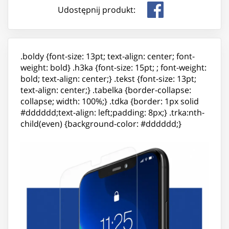
Udostępnij produkt:
.boldy {font-size: 13pt; text-align: center; font-
weight: bold} .h3ka {font-size: 15pt; ; font-weight:
bold; text-align: center;} .tekst {font-size: 13pt;
text-align: center;} .tabelka {border-collapse:
collapse; width: 100%;} .tdka {border: 1px solid
#dddddd;text-align: left;padding: 8px;} .trka:nth-
child(even) {background-color: #dddddd;}