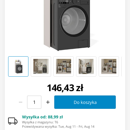
146,43 zł
Do koszyka
Wysyłka od
:
88,99 zł
Wysyłka z magazynu: ⁨T6⁩
Przewidywana wysyłka
:
Tue, Aug 11
-
Fri, Aug 14