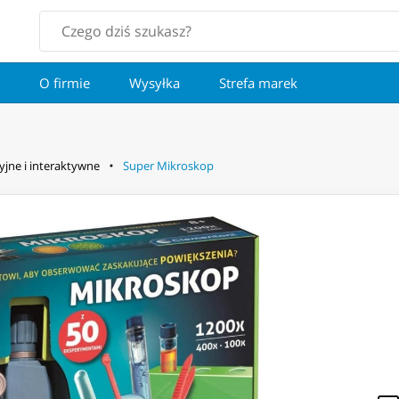
O firmie
Wysyłka
Strefa marek
jne i interaktywne
Super Mikroskop