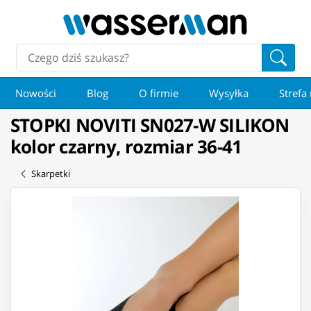
Nowości
Blog
O firmie
Wysyłka
Strefa
STOPKI NOVITI SN027-W SILIKON
kolor czarny, rozmiar 36-41
Skarpetki