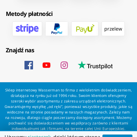
Metody płatności
przelew
Znajdź nas
Sklep internetowy Wasserman to firma z wieloletnim doświadczeniem,
działająca na rynku już od 1996 roku. Swoim klientom oferujemy
szeroki wybór asortymentu z zakresu urządzeń elektronicznych.
Gwarantujemy wysyłkę „od ręki”, ponieważ wszystkie produkty, jakie są
widoczne na stronie posiadamy w naszych magazynach. Zależy nam
na rozwoju, dlatego ciągle poszerzamy dostępny asortyment. Możemy
pochwalić się doświadczeniem we współpracy zarówno z klientami
indywidualnymi jak i firmami, na terenie całej Unii Europejskiej.
Zapewniamy profesjonalną obsługę każdego klienta oraz szybką i