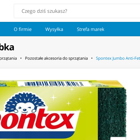
O firmie
Wysyłka
Strefa marek
ąbka
przątania
Pozostałe akcesoria do sprzątania
Spontex Jumbo Anti-Fe