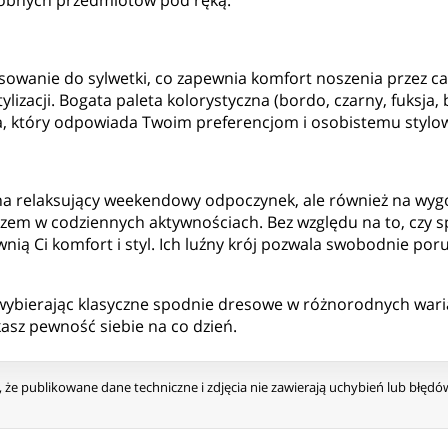
robnych przedmiotów pod ręką.
wanie do sylwetki, co zapewnia komfort noszenia przez cały
izacji. Bogata paleta kolorystyczna (bordo, czarny, fuksja, 
ia, który odpowiada Twoim preferencjom i osobistemu stylow
na relaksujący weekendowy odpoczynek, ale również na wyg
szem w codziennych aktywnościach. Bez względu na to, czy 
nią Ci komfort i styl. Ich luźny krój pozwala swobodnie por
 wybierając klasyczne spodnie dresowe w różnorodnych wari
asz pewność siebie na co dzień.
że publikowane dane techniczne i zdjęcia nie zawierają uchybień lub błęd