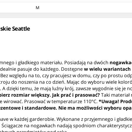
M
kie Seattle
mnego i gładkiego materiału. Posiadają na dwóch
nogawkac
j idealnie pasuje do każdego. Dostępne
w wielu wariantach
ry. Bez względu na to, czy pracujesz w domu, czy po prostu
ju do noszenia na co dzień. Mając do wyboru wiele kolorów
 dzięki temu, że mają luźny krój, zawsze wygodnie się je no
ierz rozmiar większy.
Jak prać i prasować?
Taki materiał 
 nie wirować. Prasować w temperaturze 110°C.
*Uwaga! Prod
prezentowe i standardowe. Nie ma możliwości wyboru op
ve w każdej garderobie. Wykonane z przyjemnego i gładkieg
ch. Ściągacze na nogawkach nadają spodniom charakterystyczn