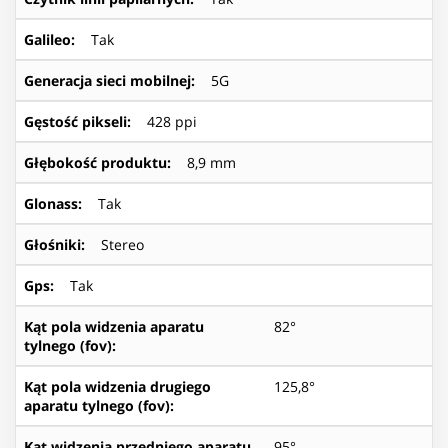
Galileo
:
Tak
Generacja sieci mobilnej
:
5G
Gęstość pikseli
:
428 ppi
Głębokość produktu
:
8,9 mm
Glonass
:
Tak
Głośniki
:
Stereo
Gps
:
Tak
Kąt pola widzenia aparatu
82°
tylnego (fov)
:
Kąt pola widzenia drugiego
125,8°
aparatu tylnego (fov)
:
Kąt widzenia przedniego aparatu
95°