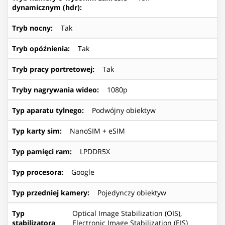
dynamicznym (hdr)
:
Tryb nocny
:
Tak
Tryb opóźnienia
:
Tak
Tryb pracy portretowej
:
Tak
Tryby nagrywania wideo
:
1080p
Typ aparatu tylnego
:
Podwójny obiektyw
Typ karty sim
:
NanoSIM + eSIM
Typ pamięci ram
:
LPDDR5X
Typ procesora
:
Google
Typ przedniej kamery
:
Pojedynczy obiektyw
Typ
Optical Image Stabilization (OIS),
stabilizatora
Electronic Image Stabilization (EIS)