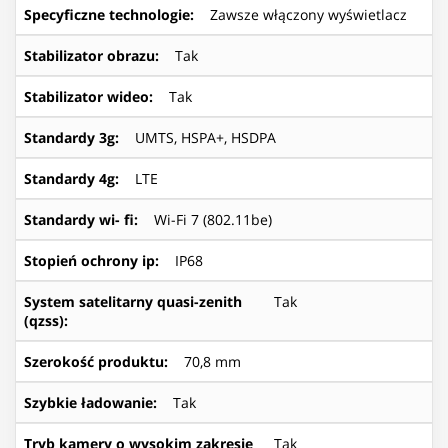
Specyficzne technologie
:
Zawsze włączony wyświetlacz
Stabilizator obrazu
:
Tak
Stabilizator wideo
:
Tak
Standardy 3g
:
UMTS, HSPA+, HSDPA
Standardy 4g
:
LTE
Standardy wi- fi
:
Wi-Fi 7 (802.11be)
Stopień ochrony ip
:
IP68
System satelitarny quasi-zenith
Tak
(qzss)
:
Szerokość produktu
:
70,8 mm
Szybkie ładowanie
:
Tak
Tryb kamery o wysokim zakresie
Tak