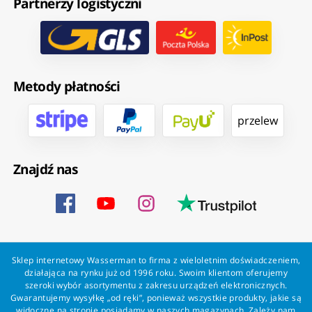
Partnerzy logistyczni
Metody płatności
przelew
Znajdź nas
Sklep internetowy Wasserman to firma z wieloletnim doświadczeniem,
działająca na rynku już od 1996 roku. Swoim klientom oferujemy
szeroki wybór asortymentu z zakresu urządzeń elektronicznych.
Gwarantujemy wysyłkę „od ręki”, ponieważ wszystkie produkty, jakie są
widoczne na stronie posiadamy w naszych magazynach. Zależy nam