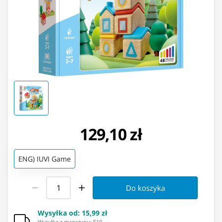
129,10 zł
ENG) IUVI Game
Do koszyka
Wysyłka od
:
15,99 zł
Wysyłka z magazynu: ⁨E10⁩