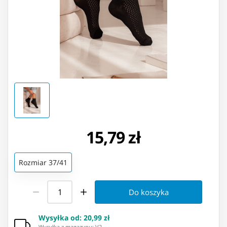
15,79 zł
Rozmiar 37/41
Do koszyka
Wysyłka od
:
20,99 zł
Wysyłka z magazynu: ⁨V2⁩