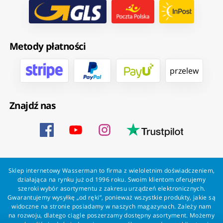
Metody płatności
przelew
Znajdź nas
Sklep internetowy Wasserman to firma z wieloletnim doświadczeniem,
działająca na rynku już od 1996 roku. Swoim klientom oferujemy
szeroki wybór asortymentu z zakresu urządzeń elektronicznych.
Gwarantujemy wysyłkę „od ręki”, ponieważ wszystkie produkty, jakie są
widoczne na stronie posiadamy w naszych magazynach. Zależy nam
na rozwoju, dlatego ciągle poszerzamy dostępny asortyment. Możemy