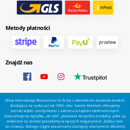
Metody płatności
przelew
Znajdź nas
Sklep internetowy Wasserman to firma z wieloletnim doświadczeniem,
działająca na rynku już od 1996 roku. Swoim klientom oferujemy
szeroki wybór asortymentu z zakresu urządzeń elektronicznych.
Gwarantujemy wysyłkę „od ręki”, ponieważ wszystkie produkty, jakie są
widoczne na stronie posiadamy w naszych magazynach. Zależy nam
na rozwoju, dlatego ciągle poszerzamy dostępny asortyment. Możemy