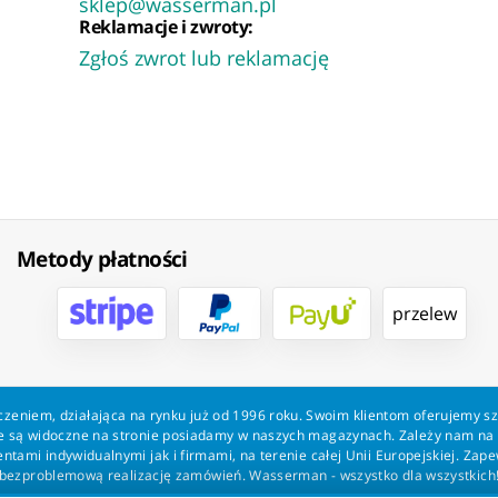
sklep@wasserman.pl
Reklamacje i zwroty:
Zgłoś zwrot lub reklamację
Metody płatności
przelew
zeniem, działająca na rynku już od 1996 roku. Swoim klientom oferujemy s
kie są widoczne na stronie posiadamy w naszych magazynach. Zależy nam n
tami indywidualnymi jak i firmami, na terenie całej Unii Europejskiej. Zap
bezproblemową realizację zamówień. Wasserman - wszystko dla wszystkich