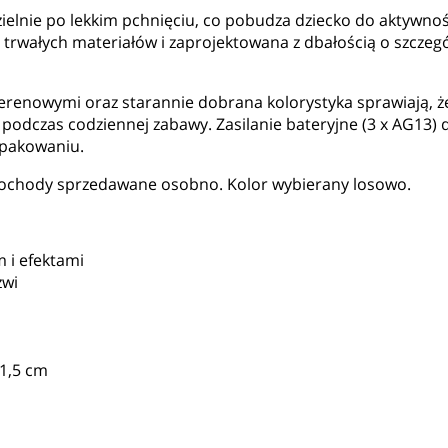
lnie po lekkim pchnięciu, co pobudza dziecko do aktywnośc
rwałych materiałów i zaprojektowana z dbałością o szczegóły
enowymi oraz starannie dobrana kolorystyka sprawiają, że
podczas codziennej zabawy. Zasilanie bateryjne (3 x AG13) 
zpakowaniu.
mochody sprzedawane osobno. Kolor wybierany losowo.
 i efektami
zwi
11,5 cm