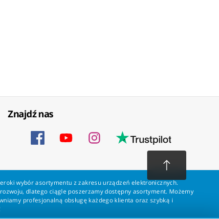
Znajdź nas
zeroki wybór asortymentu z zakresu urządzeń elektronicznych.
a rozwoju, dlatego ciągle poszerzamy dostępny asortyment. Możemy
ewniamy profesjonalną obsługę każdego klienta oraz szybką i
!