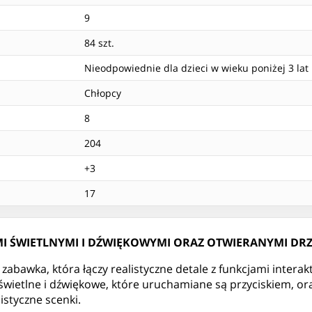
9
84 szt.
Nieodpowiednie dla dzieci w wieku poniżej 3 lat
Chłopcy
8
204
+3
17
I ŚWIETLNYMI I DŹWIĘKOWYMI ORAZ OTWIERANYMI DR
awka, która łączy realistyczne detale z funkcjami intera
świetlne i dźwiękowe, które uruchamiane są przyciskiem, ora
istyczne scenki.