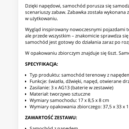
Dzięki napędowi, samochód porusza się samodzie
scenariuszy zabaw. Zabawka została wykonana z t
w użytkowaniu.
Wygląd inspirowany nowoczesnymi pojazdami ter
ale przede wszystkim – znakomicie sprawdza się 
samochód jest gotowy do działania zaraz po ro
W opakowaniu zbiorczym znajduje się 6szt. Sa
SPECYFIKACJA:
Typ produktu: samochód terenowy z napędem
Funkcje: światła, dźwięki, napęd, otwierane dr
Zasilanie: 3 x AG13 (baterie w zestawie)
Materiał: tworzywo sztuczne
Wymiary samochodu: 17 x 8,5 x 8 cm
Wymiary opakowania zbiorczego: 37,5 x 33 x 
ZAWARTOŚĆ ZESTAWU:
Samochód z napędem