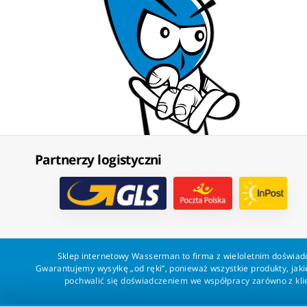
Partnerzy logistyczni
Sklep internetowy Wasserman to firma z wieloletnim doświadc
Gwarantujemy wysyłkę „od ręki”, ponieważ wszystkie produkty, ja
pochwalić się doświadczeniem we współpracy zarówno z klien