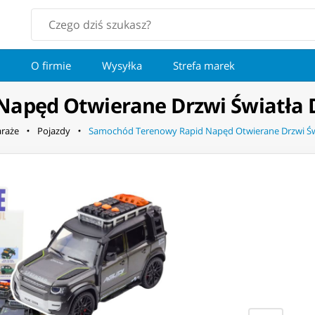
O firmie
Wysyłka
Strefa marek
apęd Otwierane Drzwi Światła 
araże
Pojazdy
Samochód Terenowy Rapid Napęd Otwierane Drzwi Świ