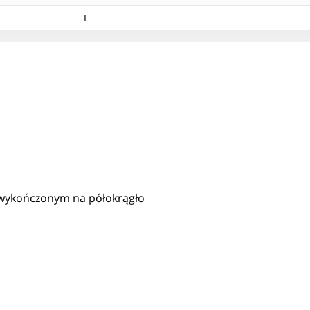
L
wykończonym na półokrągło