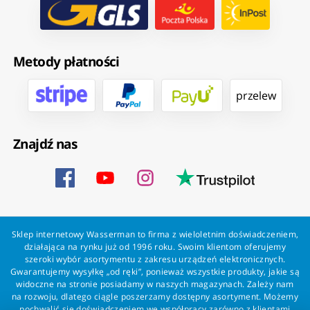
Metody płatności
przelew
Znajdź nas
Sklep internetowy Wasserman to firma z wieloletnim doświadczeniem,
działająca na rynku już od 1996 roku. Swoim klientom oferujemy
szeroki wybór asortymentu z zakresu urządzeń elektronicznych.
Gwarantujemy wysyłkę „od ręki”, ponieważ wszystkie produkty, jakie są
widoczne na stronie posiadamy w naszych magazynach. Zależy nam
na rozwoju, dlatego ciągle poszerzamy dostępny asortyment. Możemy
pochwalić się doświadczeniem we współpracy zarówno z klientami